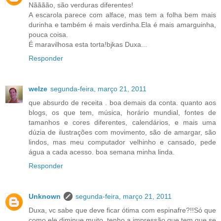
Nãããão, são verduras diferentes!
A escarola parece com alface, mas tem a folha bem mais
durinha e também é mais verdinha.Ela é mais amarguinha,
pouca coisa.
É maravilhosa esta torta!bjkas Duxa...
Responder
welze
segunda-feira, março 21, 2011
que absurdo de receita . boa demais da conta. quanto aos
blogs, os que tem, música, horário mundial, fontes de
tamanhos e cores diferentes, calendários, e mais uma
dúzia de ilustrações com movimento, são de amargar, são
lindos, mas meu computador velhinho e cansado, pede
água a cada acesso. boa semana minha linda.
Responder
Unknown
segunda-feira, março 21, 2011
Duxa, vc sabe que deve ficar ótima com espinafre?!!Só que
como ele diminue muito, tenho a impressão que tem que se