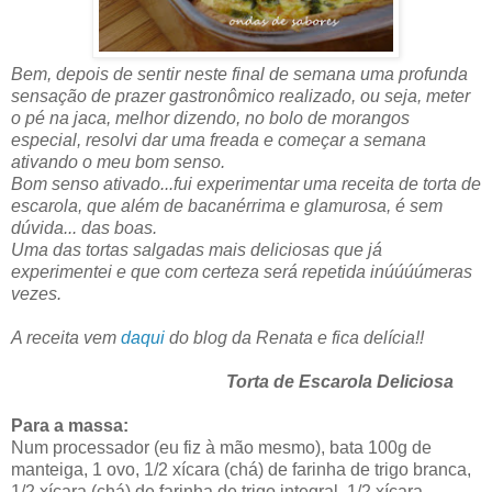
Bem, depois de sentir neste final de semana uma profunda
sensação de prazer gastronômico realizado, ou seja, meter
o pé na jaca, melhor dizendo, no bolo de morangos
especial, resolvi dar uma freada e começar a semana
ativando o meu bom senso.
Bom senso ativado...fui experimentar uma receita de torta de
escarola, que além de bacanérrima e glamurosa, é sem
dúvida... das boas.
Uma das tortas salgadas mais deliciosas que já
experimentei e que com certeza será repetida inúúúúmeras
vezes.
A receita vem
daqui
do blog da Renata e fica delícia!!
Torta de Escarola Deliciosa
Para a massa:
Num processador (eu fiz à mão mesmo), bata 100g de
manteiga, 1 ovo, 1/2 xícara (chá) de farinha de trigo branca,
1/2 xícara (chá) de farinha de trigo integral, 1/2 xícara