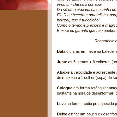
virou um clássico por aqui.
Dá só uma espiada na corzinha do b
Ele ficou beeemm amarelinho, porqu
beleza!) que é tudodibão!
Como o tempo é precioso e mágico, 
E esse eu garanto que não quebra qu
Rocambole de Laranj
Bata
6 claras em neve na batedeir
Junte
as 6 gemas + 6 colheres (so
Abaixe
a velocidade e acrescente a
de maizena e 1 colher (sopa) de suc
Coloque
em forma retângular untada
bastante na hora de desenformar 
Leve
ao forno médio preaquecido 
Deixe
esfriar um pouco e desenfor