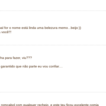
ual for o nome está linda uma belezura memo...beijo:))
 você!!!
nha para fazer, viu???
 garantido que não parte eu vou confiar....
romcabol com qualquer recheio, e este teu ficou excelente comia