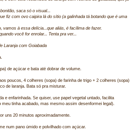
onitão, saca só o visual...
e fiz com ovo caipira lá do sítio (a galinhada tá botando que é uma
vamos à essa delícia...que aliás, é facílima de fazer.
ando você for enrolar... Tenta pra ver...
a com Goiabada
a.
pa) de açúcar e bata até dobrar de volume.
os poucos, 4 colheres (sopa) de farinha de trigo + 2 colheres (sopa)
o de laranja. Bata só pra misturar.
 e enfarinhada. Se quiser, use papel vegetal untado, facilita
(o meu tinha acabado, mas mesmo assim desenformei legal).
por uns 20 minutos aproximadamente.
me num pano úmido e polvilhado com açúcar.