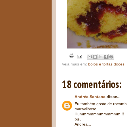
Veja mais em:
bolos e tortas doces
18 comentários:
Andréa Santana
disse...
Eu também gosto de rocambol
maravilhoso!
Hummmmmmmmmmmm!!!
bjs,
Andréa...