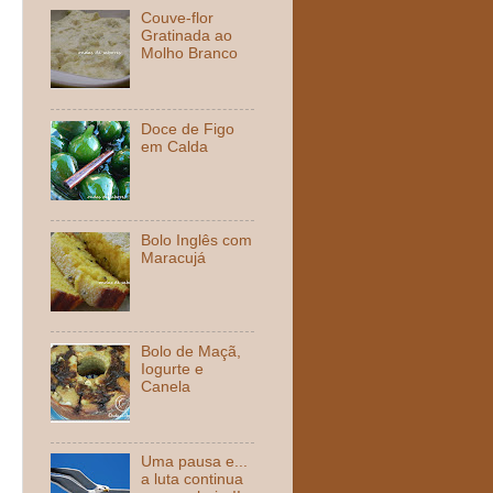
Couve-flor
Gratinada ao
Molho Branco
Doce de Figo
em Calda
Bolo Inglês com
Maracujá
Bolo de Maçã,
Iogurte e
Canela
Uma pausa e...
a luta continua