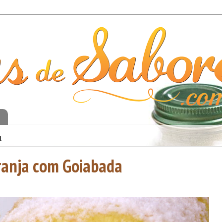
o
1
ranja com Goiabada