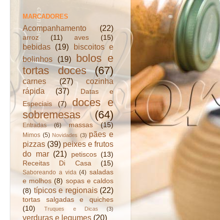
MARCADORES
Acompanhamento
(22)
arroz
(11)
aves
(15)
bebidas
(19)
biscoitos e
bolos e
bolinhos
(19)
tortas doces
(67)
carnes
(27)
cozinha
rápida
(37)
Datas e
doces e
Especiais
(7)
sobremesas
(64)
massas
(15)
Entradas
(6)
pães e
Mimos
(5)
Novidades
(3)
pizzas
(39)
peixes e frutos
do mar
(21)
petiscos
(13)
Receitas Di Casa
(15)
saladas
Saboreando a vida
(4)
e molhos
(8)
sopas e caldos
típicos e regionais
(22)
(8)
tortas salgadas e quiches
(10)
Truques e Dicas
(3)
verduras e legumes
(20)