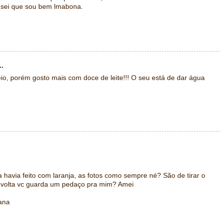
à sei que sou bem lmabona.
..
o, porém gosto mais com doce de leite!!! O seu está de dar água
a havia feito com laranja, as fotos como sempre né? São de tirar o
 volta vc guarda um pedaço pra mim? Amei
mana