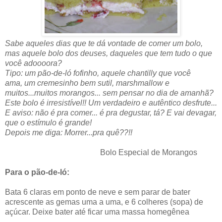
Sabe aqueles dias que te dá vontade de comer um bolo,
mas aquele bolo dos deuses, daqueles que tem tudo o que
você adoooora?
Tipo: um pão-de-ló fofinho, aquele chantilly que você
ama, um cremesinho bem sutil, marshmallow e
muitos...muitos morangos... sem pensar no dia de amanhã?
Este bolo é irresistível!! Um verdadeiro e autêntico desfrute...
E aviso: não é pra comer... é pra degustar, tá? E vai devagar,
que o estímulo é grande!
Depois me diga: Morrer...pra quê??!!
Bolo Especial de Morangos
Para o pão-de-ló:
Bata 6 claras em ponto de neve e sem parar de bater
acrescente as gemas uma a uma, e 6 colheres (sopa) de
açúcar. Deixe bater até ficar uma massa homegênea