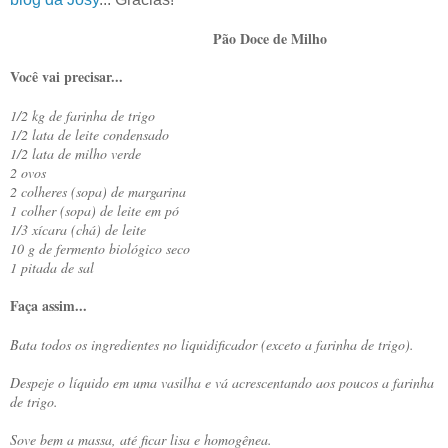
Pão Doce de Milho
Vo
ê vai precisar...
c
1/2 kg de farinha de trigo
1/2 lata de leite condensado
1/2 lata de milho verde
2 ovos
2 colheres (sopa) de margarina
1 colher (sopa) de leite em pó
1/3 xícara (chá) de leite
10 g de fermento biológico seco
1 pitada de sal
Faça assim...
Bata todos os ingredientes no liquidificador (exceto a farinha de trigo).
Despeje o líquido em uma vasilha e vá acrescentando aos poucos a farinha
de trigo.
Sove bem a massa, até ficar lisa e homogênea.