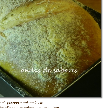
ado e arriscado ato.
oca ternura ou ódio.