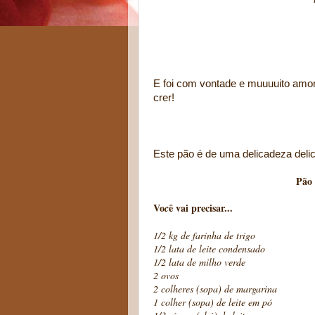
Na panela se ver
Cozinhar n
Cozinhar é um
(Mia
E foi com vontade e muuuuito amor
crer!
Este pão é de uma delicadeza delic
Pão Doce de 
Vo
ê vai precisar...
c
1/2 kg de farinha de trigo
1/2 lata de leite condensado
1/2 lata de milho verde
2 ovos
2 colheres (sopa) de margarina
1 colher (sopa) de leite em pó