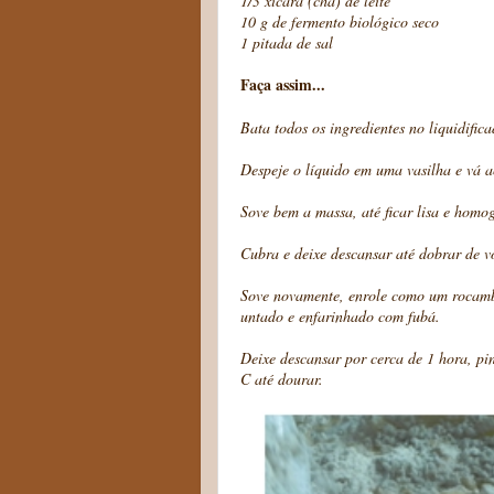
1/3 xícara (chá) de leite
10 g de fermento biológico seco
1 pitada de sal
Faça assim...
Bata todos os ingredientes no liquidifica
Despeje o líquido em uma vasilha e vá 
Sove bem a massa, até ficar lisa e hom
Cubra e deixe descansar até dobrar de 
Sove novamente, enrole como um rocambo
untado e enfarinhado com fubá.
Deixe descansar por cerca de 1 hora, pi
C até dourar.