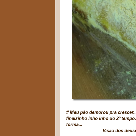
# Meu pão demorou pra crescer..
finalzinho inho inho do 2º temp
forma...
Visão dos deuses!! Aí, f