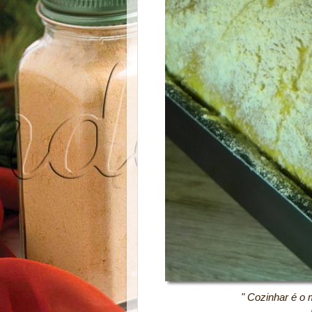
" Cozinhar é o mais priv
No alimento se col