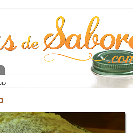
o
013
o