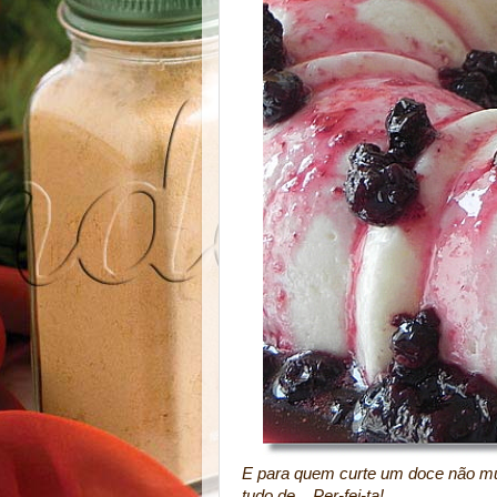
E para quem curte um doce não mu
tudo de... Per-fei-ta!