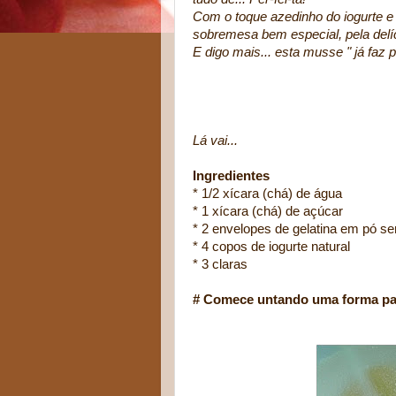
Com o toque azedinho do iogurte e
sobremesa bem especial, pela delíc
E digo mais... esta musse " já faz p
Lá vai...
Ingredientes
* 1/2 xícara (chá) de água
* 1 xícara (chá) de açúcar
* 2 envelopes de gelatina em pó se
* 4 copos de iogurte natural
* 3 claras
# Comece untando uma forma par