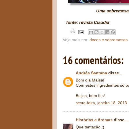
Uma sobremesa super suti
fonte: revista Claudia
Veja mais em:
doces e sobremesas
16 comentários:
Andréa Santana
disse...
Bom dia Maísa!
Com estes ingredientes só po
Beijos, bom fds!
sexta-feira, janeiro 18, 2013
Histórias e Aromas
disse...
Que tentação :)