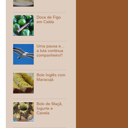
Doce de Figo
em Calda
Uma pausa e...
a luta continua
companheiro!!
Bolo Inglês com
Maracujá
Bolo de Maçã,
Iogurte e
Canela