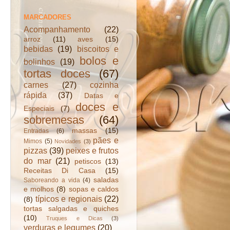
MARCADORES
Acompanhamento
(22)
arroz
(11)
aves
(15)
bebidas
(19)
biscoitos e
bolos e
bolinhos
(19)
tortas doces
(67)
carnes
(27)
cozinha
rápida
(37)
Datas e
doces e
Especiais
(7)
sobremesas
(64)
massas
(15)
Entradas
(6)
pães e
Mimos
(5)
Novidades
(3)
pizzas
(39)
peixes e frutos
do mar
(21)
petiscos
(13)
Receitas Di Casa
(15)
saladas
Saboreando a vida
(4)
e molhos
(8)
sopas e caldos
típicos e regionais
(22)
(8)
tortas salgadas e quiches
(10)
Truques e Dicas
(3)
verduras e legumes
(20)