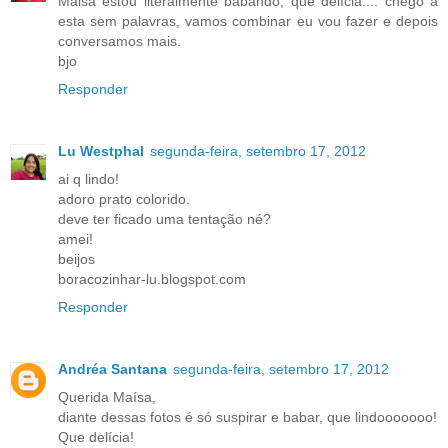
Maisa estou literalmente babando, que delícia.... chego a
esta sem palavras, vamos combinar eu vou fazer e depois
conversamos mais.
bjo
Responder
Lu Westphal
segunda-feira, setembro 17, 2012
ai q lindo!
adoro prato colorido.
deve ter ficado uma tentação né?
amei!
beijos
boracozinhar-lu.blogspot.com
Responder
Andréa Santana
segunda-feira, setembro 17, 2012
Querida Maísa,
diante dessas fotos é só suspirar e babar, que lindooooooo!
Que delícia!