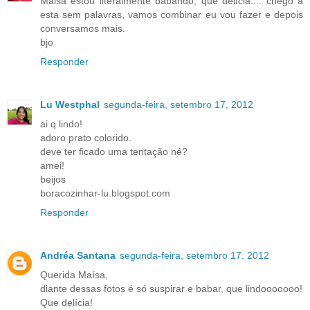
Maisa estou literalmente babando, que delícia.... chego a
esta sem palavras, vamos combinar eu vou fazer e depois
conversamos mais.
bjo
Responder
Lu Westphal
segunda-feira, setembro 17, 2012
ai q lindo!
adoro prato colorido.
deve ter ficado uma tentação né?
amei!
beijos
boracozinhar-lu.blogspot.com
Responder
Andréa Santana
segunda-feira, setembro 17, 2012
Querida Maísa,
diante dessas fotos é só suspirar e babar, que lindooooooo!
Que delícia!