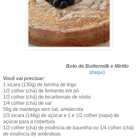
Bolo de Buttermilk e Mirtilo
(
daqui
)
Você vai precisar:
1 xícara (130g) de farinha de trigo
1/2 colher (chá) de fermento em pó
1/2 colher (chá) de bicarbonato de sódio
1/4 colher (chá) de sal
56g de manteiga sem sal, amolecida
2/3 xícara (146g) de açúcar e 1 e 1/2 colher (sopa) de
açúcar para a cobertura
1/2 colher (chá) de essência de baunilha ou 1/4 colher (chá)
de essência de amêndoas