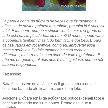
Já perdi a conta do número de vezes que fiz rocambole,
aliás, só de ouvir a palavra rocambole, pra mim já é sucesso
total.
E também, porque é simples de fazer e o segredo de
tudo está na simplicidade... ou não é?
O recheio pode variar,
a cobertura também, mas tudo bem fácil e gostoso. E para
os fissurados em rocambole, como eu, aproveitei essa
massa perfeita e fiz dois rocamboles com recheios
diferentes, meio-a-meio, com doce-de-leite e goiabada. E
não me pergunte qual dois dois é mais gostoso, porque não
saberia responder...
Faz assim:
Bata 6 claras em neve. Junte as 6 gemas uma a uma e
continue batendo até ficar um creme bem fofo.
Adicione 1 xícara (chá) de açúcar aos poucos (peneirado) e
continue batendo mais um pouco. Pronto desligue a
batedeira.