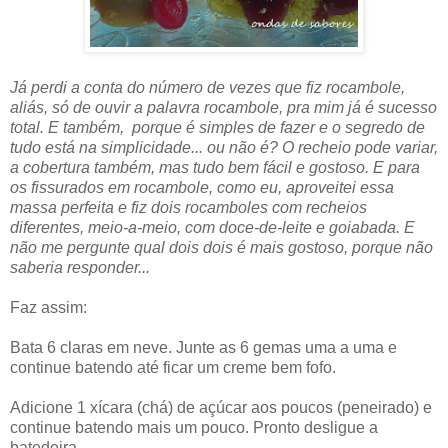
Já perdi a conta do número de vezes que fiz rocambole,
aliás, só de ouvir a palavra rocambole, pra mim já é sucesso
total.
E também, porque é simples de fazer e o segredo de
tudo está na simplicidade... ou não é?
O recheio pode variar,
a cobertura também, mas tudo bem fácil e gostoso. E para
os fissurados em rocambole, como eu, aproveitei essa
massa perfeita e fiz dois rocamboles com recheios
diferentes, meio-a-meio, com doce-de-leite e goiabada. E
não me pergunte qual dois dois é mais gostoso, porque não
saberia responder...
Faz assim:
Bata 6 claras em neve. Junte as 6 gemas uma a uma e
continue batendo até ficar um creme bem fofo.
Adicione 1 xícara (chá) de açúcar aos poucos (peneirado) e
continue batendo mais um pouco. Pronto desligue a
batedeira.