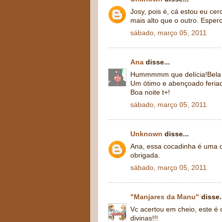
Josy, pois é, cá estou eu c
mais alto que o outro. Espero
sábado, março 05, 2011
Ana
disse...
Hummmmm que delícia!Bela rec
Um ótimo e abençoado feria
Boa noite t+!
sábado, março 05, 2011
Unknown
disse...
Ana, essa cocadinha é uma d
obrigada.
sábado, março 05, 2011
"Manjares da Manu"
disse.
Vc acertou em cheio, este é
divinas!!!