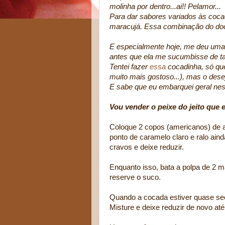
molinha por dentro...ai!! Pelamor...
Para dar sabores variados às cocad
maracujá. Essa combinação do doc
E especialmente hoje, me deu uma v
antes que ela me sucumbisse de ta
Tentei fazer
essa
cocadinha, só que
muito mais gostoso...), mas o des
E sabe que eu embarquei geral nes
Vou vender o peixe do jeito que 
Coloque 2 copos (americanos) de a
ponto de caramelo claro e ralo ain
cravos e deixe reduzir.
Enquanto isso, bata a polpa de 2 m
reserve o suco.
Quando a cocada estiver quase seca
Misture e deixe reduzir de novo at