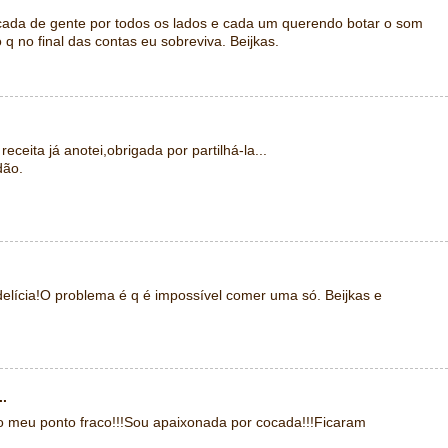
ercada de gente por todos os lados e cada um querendo botar o som
 q no final das contas eu sobreviva. Beijkas.
eita já anotei,obrigada por partilhá-la...
dão.
elícia!O problema é q é impossível comer uma só. Beijkas e
..
 o meu ponto fraco!!!Sou apaixonada por cocada!!!Ficaram