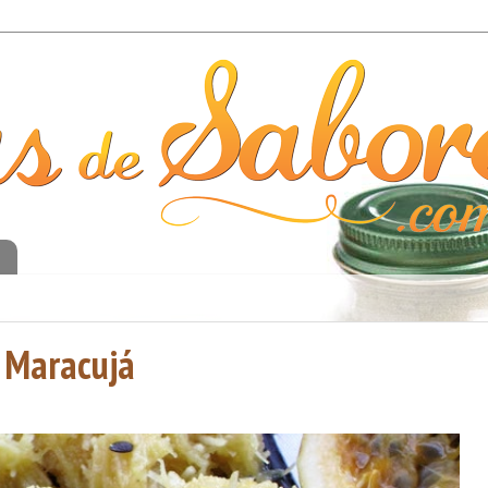
o
 Maracujá