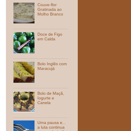
Couve-flor
Gratinada ao
Molho Branco
Doce de Figo
em Calda
Bolo Inglês com
Maracujá
Bolo de Maçã,
Iogurte e
Canela
Uma pausa e...
a luta continua