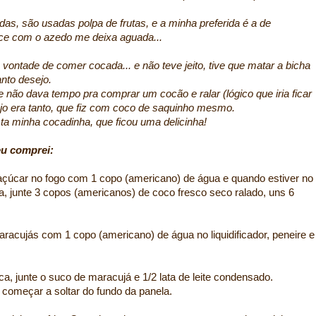
as, são usadas polpa de frutas, e a minha preferida é a de
e com o azedo me deixa aguada...
ontade de comer cocada... e não teve jeito, tive que matar a bicha
nto desejo.
 não dava tempo pra comprar um cocão e ralar (lógico que iria ficar
ejo era tanto, que fiz com coco de saquinho mesmo.
ta minha cocadinha, que ficou uma delicinha!
eu comprei:
çúcar no fogo com 1 copo (americano) de água e quando estiver no
da, junte 3 copos (americanos) de coco fresco seco ralado, uns 6
aracujás com 1 copo (americano) de água no liquidificador, peneire e
, junte o suco de maracujá e 1/2 lata de leite condensado.
é começar a soltar do fundo da panela.