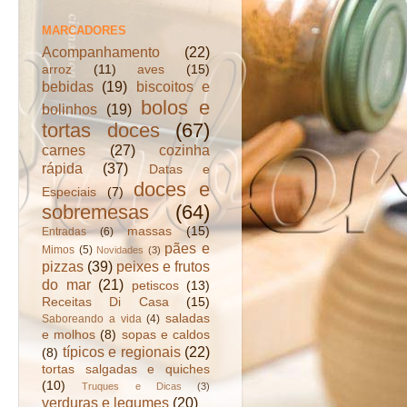
MARCADORES
Acompanhamento
(22)
arroz
(11)
aves
(15)
bebidas
(19)
biscoitos e
bolos e
bolinhos
(19)
tortas doces
(67)
carnes
(27)
cozinha
rápida
(37)
Datas e
doces e
Especiais
(7)
sobremesas
(64)
massas
(15)
Entradas
(6)
pães e
Mimos
(5)
Novidades
(3)
pizzas
(39)
peixes e frutos
do mar
(21)
petiscos
(13)
Receitas Di Casa
(15)
saladas
Saboreando a vida
(4)
e molhos
(8)
sopas e caldos
típicos e regionais
(22)
(8)
tortas salgadas e quiches
(10)
Truques e Dicas
(3)
verduras e legumes
(20)