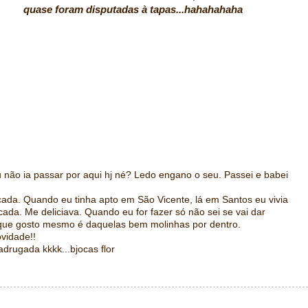
utadas à tapas...hahahahaha
 não ia passar por aqui hj né? Ledo engano o seu. Passei e babei
cada. Quando eu tinha apto em São Vicente, lá em Santos eu vivia
ada. Me deliciava. Quando eu for fazer só não sei se vai dar
r que gosto mesmo é daquelas bem molinhas por dentro.
vidade!!
drugada kkkk...bjocas flor