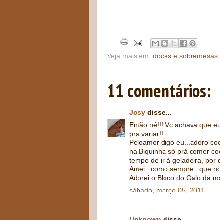
quase foram disp
Veja mais em:
doces e sobremesas
11 comentários:
Josy
disse...
Então né!!! Vc achava que eu
pra variar!!
Peloamor digo eu...adoro co
na Biquinha só prá comer coc
tempo de ir à geladeira, po
Amei...como sempre...que no
Adorei o Bloco do Galo da ma
sábado, março 05, 2011
Unknown
disse...