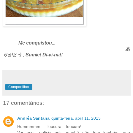
Me conquistou...
あ
りがとう , Sumie! Di-vi-na!!
Compartilhar
17 comentários:
Andréa Santana
quinta-feira, abril 11, 2013
Hummmmm......loucura....loucura!
Ver essa delícia pela manhã não tem lombriga que