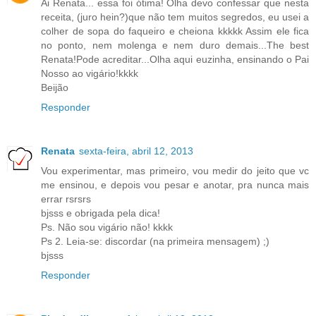
Ai Renata... essa foi ótima! Olha devo confessar que nesta
receita, (juro hein?)que não tem muitos segredos, eu usei a
colher de sopa do faqueiro e cheiona kkkkk Assim ele fica
no ponto, nem molenga e nem duro demais...The best
Renata!Pode acreditar...Olha aqui euzinha, ensinando o Pai
Nosso ao vigário!kkkk
Beijão
Responder
Renata
sexta-feira, abril 12, 2013
Vou experimentar, mas primeiro, vou medir do jeito que vc
me ensinou, e depois vou pesar e anotar, pra nunca mais
errar rsrsrs
bjsss e obrigada pela dica!
Ps. Não sou vigário não! kkkk
Ps 2. Leia-se: discordar (na primeira mensagem) ;)
bjsss
Responder