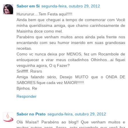
Sabor em Si
segunda-feira, outubro 29, 2012
Hurururur....Tem Festa aqui!!!!!
Ainda bem que cheguei a tempo de comemorar com Você
minha queridíssima amiga, que chamo carinhosamente de
Maisinha doce como mel.
Parabéns que venham muitos anos ainda pela frente nos
encantando com seu humor inserido em suas grandiosas
receitas.
Como vc nunca deixa por MENOS, fez um Rocambole de
enlouquecer e virar meus coitadinhos Olhinhos...ai fiquei
vesguinha agora, O q Fazer?
Snifffff. Rsrsrs
Amiga falando sério, Desejo MUITO que o ONDA DE
SABORES fique cada vez MAIOR!!!!!!
Bjinhos. Re
Responder
Sabor no Prato
segunda-feira, outubro 29, 2012
Olá Maísa!! Parabéns ao blog!! Que venham muitos e
muitos outros anos. Agora, este rocambole que você fez