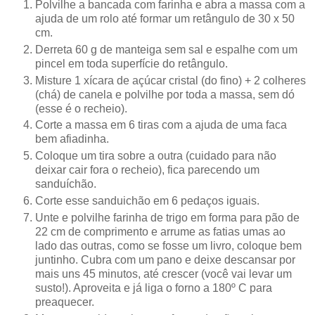
Polvilhe a bancada com farinha e abra a massa com a
ajuda de um rolo até formar um retângulo de 30 x 50
cm.
Derreta 60 g de manteiga sem sal e espalhe com um
pincel em toda superfície do retângulo.
Misture 1 xícara de açúcar cristal (do fino) + 2 colheres
(chá) de canela e polvilhe por toda a massa, sem dó
(esse é o recheio).
Corte a massa em 6 tiras com a ajuda de uma faca
bem afiadinha.
Coloque um tira sobre a outra (cuidado para não
deixar cair fora o recheio), fica parecendo um
sanduíchão.
Corte esse sanduichão em 6 pedaços iguais.
Unte e polvilhe farinha de trigo em forma para pão de
22 cm de comprimento e arrume as fatias umas ao
lado das outras, como se fosse um livro, coloque bem
juntinho. Cubra com um pano e deixe descansar por
mais uns 45 minutos, até crescer (você vai levar um
susto!). Aproveita e já liga o forno a 180º C para
preaquecer.