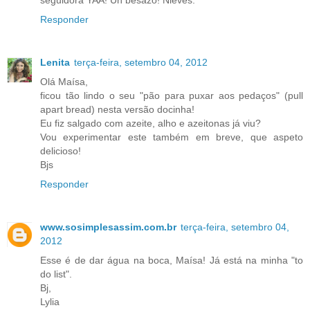
seguidora YAA! Un besazo! Nieves.
Responder
Lenita
terça-feira, setembro 04, 2012
Olá Maísa,
ficou tão lindo o seu "pão para puxar aos pedaços" (pull
apart bread) nesta versão docinha!
Eu fiz salgado com azeite, alho e azeitonas já viu?
Vou experimentar este também em breve, que aspeto
delicioso!
Bjs
Responder
www.sosimplesassim.com.br
terça-feira, setembro 04,
2012
Esse é de dar água na boca, Maísa! Já está na minha "to
do list".
Bj,
Lylia