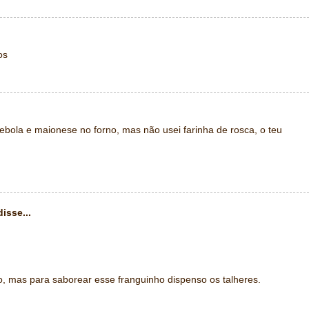
os
ebola e maionese no forno, mas não usei farinha de rosca, o teu
isse...
 mas para saborear esse franguinho dispenso os talheres.