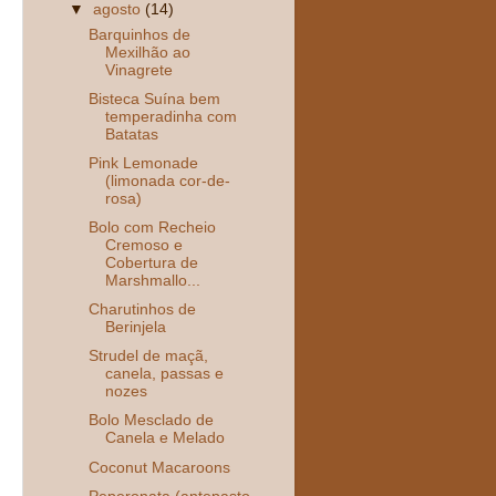
▼
agosto
(14)
Barquinhos de
Mexilhão ao
Vinagrete
Bisteca Suína bem
temperadinha com
Batatas
Pink Lemonade
(limonada cor-de-
rosa)
Bolo com Recheio
Cremoso e
Cobertura de
Marshmallo...
Charutinhos de
Berinjela
Strudel de maçã,
canela, passas e
nozes
Bolo Mesclado de
Canela e Melado
Coconut Macaroons