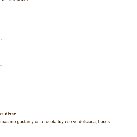
.
..
os
disse...
e más me gustan y esta receta tuya se ve deliciosa, besos