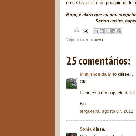
(eu estava com um pouquinho de pr
Bom, é claro que eu sou suspeita 
Sendo assim, espero que vo
Veja mais em:
aves
25 comentários:
Miminhos da Mito
disse...
Olá
Ficou com um aspecto delicio
Bjs
terça-feira, agosto 07, 2012
Sonia
disse...