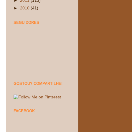
►
2011
(113)
►
2010
(41)
SEGUIDORES
GOSTOU? COMPARTILHE!
FACEBOOK