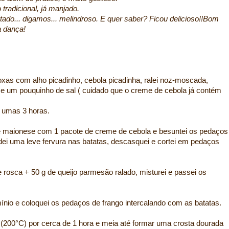
 tradicional, já manjado.
ado... digamos... melindroso. E quer saber? Ficou delicioso!!Bom
a dança!
as com alho picadinho, cebola picadinha, ralei noz-moscada,
 e um pouquinho de sal ( cuidado que o creme de cebola já contém
r umas 3 horas.
e maionese com 1 pacote de creme de cebola e besuntei os pedaços
dei uma leve fervura nas batatas, descasquei e cortei em pedaços
de rosca + 50 g de queijo parmesão ralado, misturei e passei os
mínio e coloquei os pedaços de frango intercalando com as batatas.
(200°C) por cerca de 1 hora e meia até formar uma crosta dourada