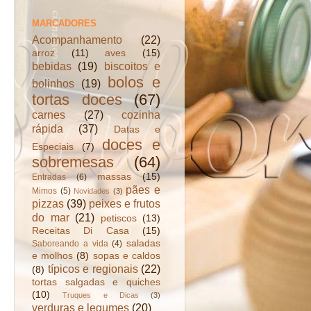
MARCADORES
Acompanhamento
(22)
arroz
(11)
aves
(15)
bebidas
(19)
biscoitos e
bolos e
bolinhos
(19)
tortas doces
(67)
carnes
(27)
cozinha
rápida
(37)
Datas e
doces e
Especiais
(7)
sobremesas
(64)
massas
(15)
Entradas
(6)
pães e
Mimos
(5)
Novidades
(3)
pizzas
(39)
peixes e frutos
do mar
(21)
petiscos
(13)
Receitas Di Casa
(15)
saladas
Saboreando a vida
(4)
e molhos
(8)
sopas e caldos
típicos e regionais
(22)
(8)
tortas salgadas e quiches
(10)
Truques e Dicas
(3)
verduras e legumes
(20)