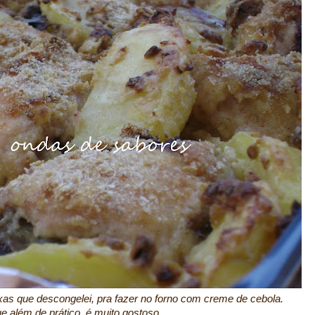
as que descongelei, pra fazer no forno com creme de cebola.
e além de prático, é muito gostoso.