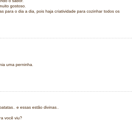
ando o sabor.
muito gostoso.
s para o dia a dia, pois haja criatividade para cozinhar todos os
omia uma perninha.
batatas.. e essas estão divinas..
ra você viu?