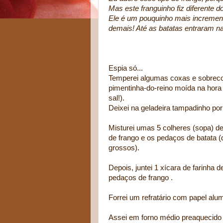
Mas este franguinho fiz diferente do
Ele é um pouquinho mais increment
demais! Até as batatas entraram n
Espia só...
Temperei algumas coxas e sobrecox
pimentinha-do-reino moída na hora
sal!).
Deixei na geladeira tampadinho po
Misturei umas 5 colheres (sopa) d
de frango e os pedaços de batata (
grossos).
Depois, juntei 1 xícara de farinha 
pedaços de frango .
Forrei um refratário com papel alu
Assei em forno médio preaquecido 