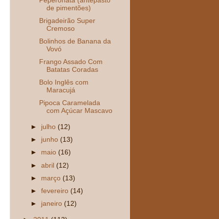
Peperonata (antepasto
de pimentões)
Brigadeirão Super
Cremoso
Bolinhos de Banana da
Vovó
Frango Assado Com
Batatas Coradas
Bolo Inglês com
Maracujá
Pipoca Caramelada
com Açúcar Mascavo
►
julho
(12)
►
junho
(13)
►
maio
(16)
►
abril
(12)
►
março
(13)
►
fevereiro
(14)
►
janeiro
(12)