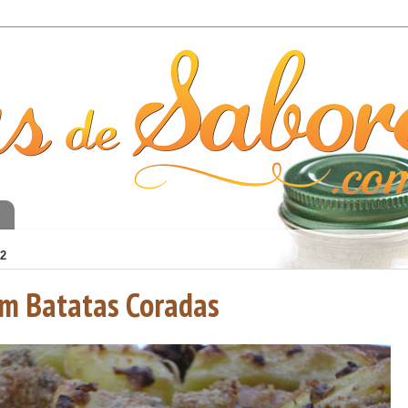
o
2
m Batatas Coradas