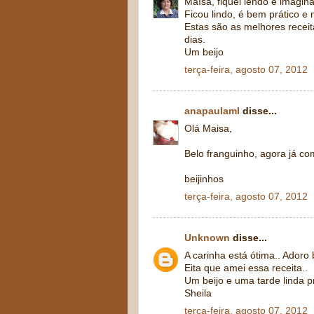
Maísa, fiquei lendo e imagin
Ficou lindo, é bem prático e 
Estas são as melhores receita
dias.
Um beijo
terça-feira, agosto 07, 2012
anapaulaml
disse...
Olá Maisa,
Belo franguinho, agora já c
beijinhos
terça-feira, agosto 07, 2012
Unknown
disse...
A carinha está ótima.. Adoro 
Eita que amei essa receita..
Um beijo e uma tarde linda p
Sheila
terça-feira, agosto 07, 2012