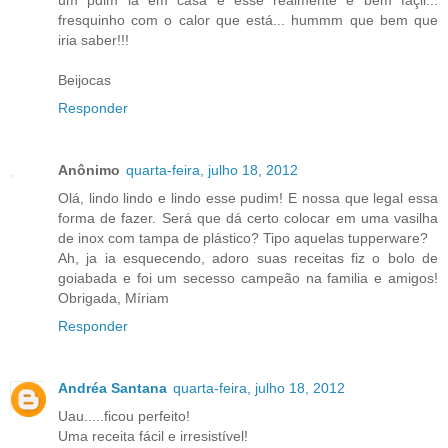
um pdim lá em casa e esse realmente é bem façil...
fresquinho com o calor que está... hummm que bem que
iria saber!!!
Beijocas
Responder
Anônimo
quarta-feira, julho 18, 2012
Olá, lindo lindo e lindo esse pudim! E nossa que legal essa
forma de fazer. Será que dá certo colocar em uma vasilha
de inox com tampa de plástico? Tipo aquelas tupperware?
Ah, ja ia esquecendo, adoro suas receitas fiz o bolo de
goiabada e foi um secesso campeão na familia e amigos!
Obrigada, Míriam
Responder
Andréa Santana
quarta-feira, julho 18, 2012
Uau.....ficou perfeito!
Uma receita fácil e irresistível!