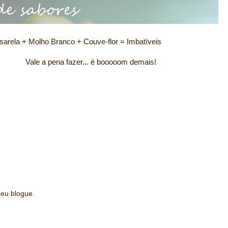
lho Branco + Couve-flor = Imbatíveis
r... é booooom demais!
 eu blogue.