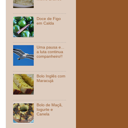
Doce de Figo
em Calda
Uma pausa e...
a luta continua
companheiro!!
Bolo Inglês com
Maracujá
Bolo de Maçã,
Iogurte e
Canela