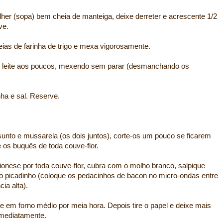
her (sopa) bem cheia de manteiga, deixe derreter e acrescente 1/2
ve.
ias de farinha de trigo e mexa vigorosamente.
o de leite aos poucos, mexendo sem parar (desmanchando os
a e sal. Reserve.
sunto e mussarela (os dois juntos), corte-os um pouco se ficarem
e os buquês de toda couve-flor.
nese por toda couve-flor, cubra com o molho branco, salpique
to picadinho (coloque os pedacinhos de bacon no micro-ondas entre
ia alta).
 em forno médio por meia hora. Depois tire o papel e deixe mais
 imediatamente.