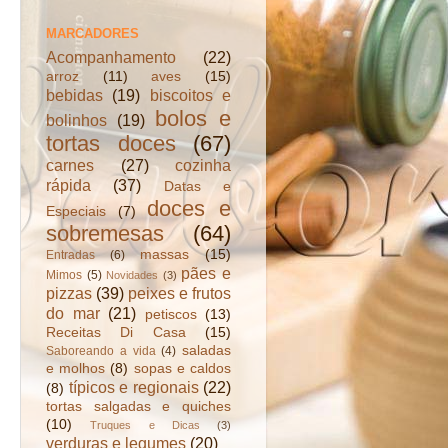
MARCADORES
Acompanhamento
(22)
arroz
(11)
aves
(15)
bebidas
(19)
biscoitos e
bolos e
bolinhos
(19)
tortas doces
(67)
carnes
(27)
cozinha
rápida
(37)
Datas e
doces e
Especiais
(7)
sobremesas
(64)
massas
(15)
Entradas
(6)
pães e
Mimos
(5)
Novidades
(3)
pizzas
(39)
peixes e frutos
do mar
(21)
petiscos
(13)
Receitas Di Casa
(15)
saladas
Saboreando a vida
(4)
e molhos
(8)
sopas e caldos
típicos e regionais
(22)
(8)
tortas salgadas e quiches
(10)
Truques e Dicas
(3)
verduras e legumes
(20)