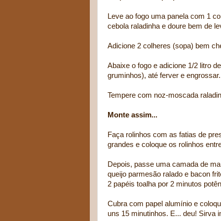
Leve ao fogo uma panela com 1 col
cebola raladinha e doure bem de le
Adicione 2 colheres (sopa) bem che
Abaixe o fogo e adicione 1/2 litr
gruminhos), até ferver e engrossar.
Tempere com noz-moscada raladinh
Monte assim...
Faça rolinhos com as fatias de pre
grandes e coloque os rolinhos entr
Depois, passe uma camada de maio
queijo parmesão ralado e bacon fri
2 papéis toalha por 2 minutos potênc
Cubra com papel alumínio e coloque
uns 15 minutinhos. E... deu! Sirva