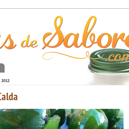
o
 2012
Calda