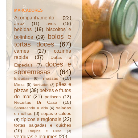
MARCADORES
Acompanhamento
(22)
arroz
(11)
aves
(15)
bebidas
(19)
biscoitos e
bolos e
bolinhos
(19)
tortas doces
(67)
carnes
(27)
cozinha
rápida
(37)
Datas e
doces e
Especiais
(7)
sobremesas
(64)
massas
(15)
Entradas
(6)
pães e
Mimos
(5)
Novidades
(3)
pizzas
(39)
peixes e frutos
do mar
(21)
petiscos
(13)
Receitas Di Casa
(15)
saladas
Saboreando a vida
(4)
e molhos
(8)
sopas e caldos
típicos e regionais
(22)
(8)
tortas salgadas e quiches
(10)
Truques e Dicas
(3)
verduras e legumes
(20)