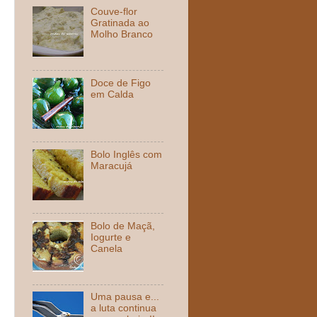
Couve-flor
Gratinada ao
Molho Branco
Doce de Figo
em Calda
Bolo Inglês com
Maracujá
Bolo de Maçã,
Iogurte e
Canela
Uma pausa e...
a luta continua