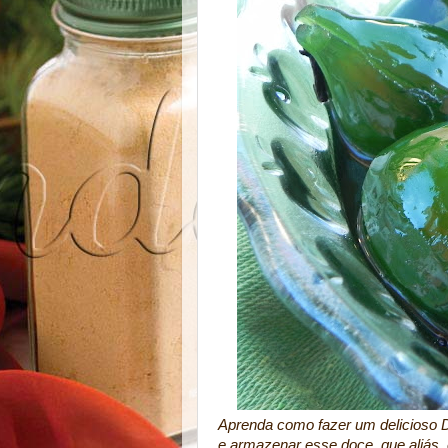
Aprenda como fazer um delicioso D
e armazenar esse doce, que aliás,