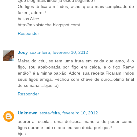
Que blog mais lindo! ja estou seguindo !!
Os figos tb ficaram lindos, achei q era mais complicado de
fazer , adorei !
beijos Alice
http://mixpistache.blogspot.com/
Responder
Josy
sexta-feira, fevereiro 10, 2012
Maísa do céu, se tem uma fruta em calda que amo, é o
figo, sou apaixonada por figo em calda, e o figo Ramy
então? é a minha paixão. Adorei sua receita.Ficaram lindos
seus figos amiga. Fechou com chave de ouro...ótimo final
de semana....bjos :o)
Responder
Unknown
sexta-feira, fevereiro 10, 2012
adorei a receita.. uma deliciosa maneira de poder comer
figos durante todo o ano..eu sou doida porfigos!!
bjus