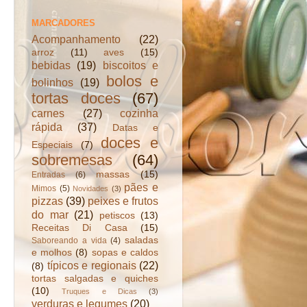
MARCADORES
Acompanhamento
(22)
arroz
(11)
aves
(15)
bebidas
(19)
biscoitos e
bolos e
bolinhos
(19)
tortas doces
(67)
carnes
(27)
cozinha
rápida
(37)
Datas e
doces e
Especiais
(7)
sobremesas
(64)
massas
(15)
Entradas
(6)
pães e
Mimos
(5)
Novidades
(3)
pizzas
(39)
peixes e frutos
do mar
(21)
petiscos
(13)
Receitas Di Casa
(15)
saladas
Saboreando a vida
(4)
e molhos
(8)
sopas e caldos
típicos e regionais
(22)
(8)
tortas salgadas e quiches
(10)
Truques e Dicas
(3)
verduras e legumes
(20)