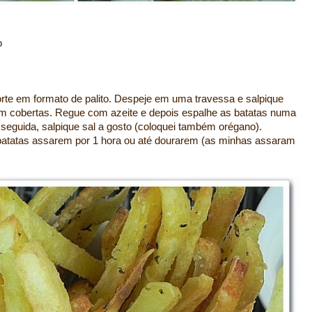
o
te em formato de palito. Despeje em uma travessa e salpique
quem cobertas. Regue com azeite e depois espalhe as batatas numa
guida, salpique sal a gosto (coloquei também orégano).
 batatas assarem por 1 hora ou até dourarem (as minhas assaram