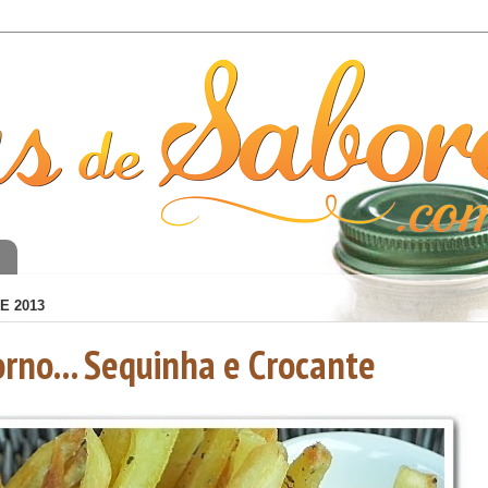
o
E 2013
orno... Sequinha e Crocante