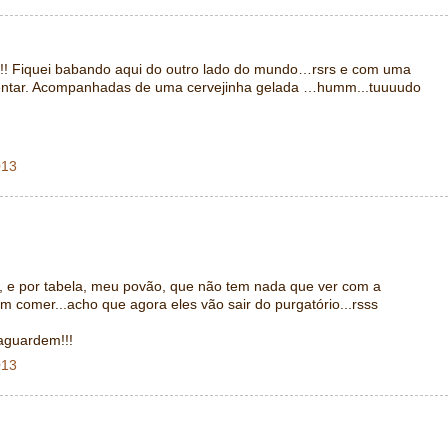
!! Fiquei babando aqui do outro lado do mundo…rsrs e com uma
entar. Acompanhadas de uma cervejinha gelada …humm...tuuuudo
013
sto, e por tabela, meu povão, que não tem nada que ver com a
 comer...acho que agora eles vão sair do purgatório...rsss
 aguardem!!!
013