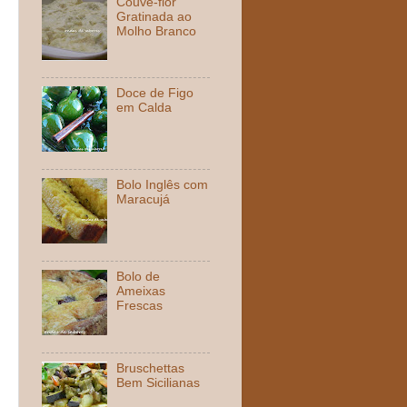
Couve-flor
Gratinada ao
Molho Branco
Doce de Figo
em Calda
Bolo Inglês com
Maracujá
Bolo de
Ameixas
Frescas
Bruschettas
Bem Sicilianas