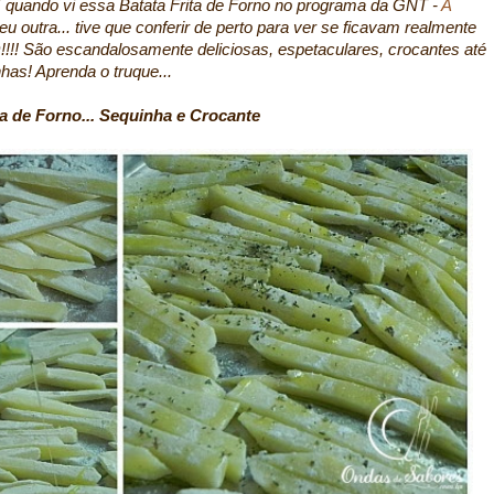
 E quando vi essa Batata Frita de Forno no programa da GNT -
A
eu outra... tive que conferir de perto para ver se ficavam realmente
!!!! São escandalosamente deliciosas, espetaculares, crocantes até
nhas! Aprenda o truque...
a de Forno... Sequinha e Crocante