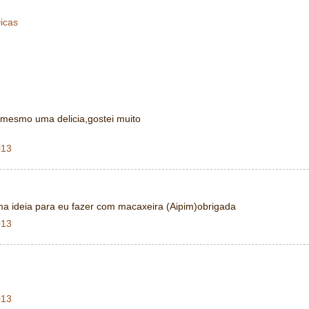
icas
 mesmo uma delicia,gostei muito
013
ma ideia para eu fazer com macaxeira (Aipim)obrigada
013
013