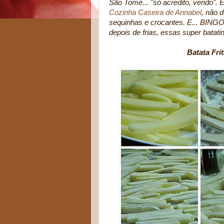
São Tomé... "só acredito, vendo".
Cozinha Caseira de Annabel
, não d
sequinhas e crocantes. E... BINGO
depois de frias, essas super batati
Batata Frit