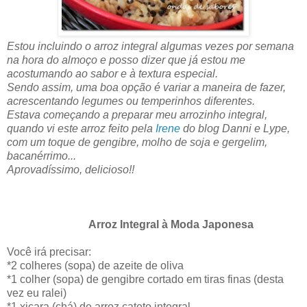
Estou incluindo o arroz integral algumas vezes por semana
na hora do almoço e posso dizer que já estou me
acostumando ao sabor e à textura especial.
Sendo assim, uma boa opção é variar a maneira de fazer,
acrescentando legumes ou temperinhos diferentes.
Estava começando a preparar meu
arrozinho integral,
quando vi este arroz feito pela
Irene
do blog Danni e Lype,
com um toque de gengibre, molho de soja e gergelim,
bacanérrimo...
Aprovadíssimo, delicioso!!
Arroz Integral à Moda Japonesa
Você irá precisar:
*2 colheres (sopa) de azeite de oliva
*1 colher (sopa) de gengibre cortado em tiras finas (desta
vez eu ralei)
*1 xicara (chá) de arroz cateto integral