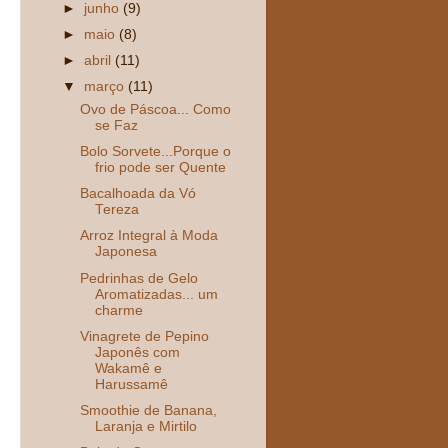
►
junho
(9)
►
maio
(8)
►
abril
(11)
▼
março
(11)
Ovo de Páscoa... Como
se Faz
Bolo Sorvete...Porque o
frio pode ser Quente
Bacalhoada da Vó
Tereza
Arroz Integral à Moda
Japonesa
Pedrinhas de Gelo
Aromatizadas... um
charme
Vinagrete de Pepino
Japonês com
Wakamê e
Harussamê
Smoothie de Banana,
Laranja e Mirtilo