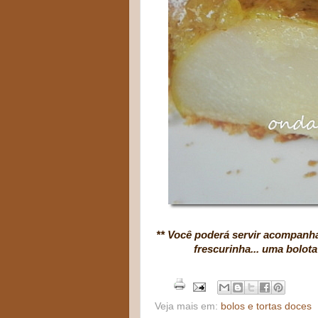
** Você poderá servir acompanh
frescurinha... uma bolota
Veja mais em:
bolos e tortas doces