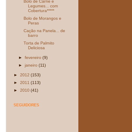
Bolo de Carne e
Legumes... com
Cobertura*****
Bolo de Morangos e
Peras
Cação na Panela... de
barro
Torta de Palmito
Deliciosa
►
fevereiro
(9)
►
janeiro
(11)
►
2012
(153)
►
2011
(113)
►
2010
(41)
SEGUIDORES