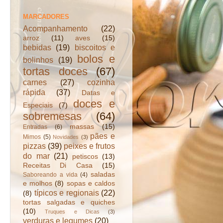
MARCADORES
Acompanhamento
(22)
arroz
(11)
aves
(15)
bebidas
(19)
biscoitos e
bolos e
bolinhos
(19)
tortas doces
(67)
carnes
(27)
cozinha
rápida
(37)
Datas e
doces e
Especiais
(7)
sobremesas
(64)
massas
(15)
Entradas
(6)
pães e
Mimos
(5)
Novidades
(3)
pizzas
(39)
peixes e frutos
do mar
(21)
petiscos
(13)
Receitas Di Casa
(15)
saladas
Saboreando a vida
(4)
e molhos
(8)
sopas e caldos
típicos e regionais
(22)
(8)
tortas salgadas e quiches
(10)
Truques e Dicas
(3)
verduras e legumes
(20)