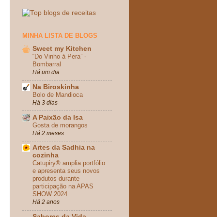
MINHA LISTA DE BLOGS
Sweet my Kitchen
“Do Vinho à Pera” -
Bombarral
Há um dia
Na Biroskinha
Bolo de Mandioca
Há 3 dias
A Paixão da Isa
Gosta de morangos
Há 2 meses
Artes da Sadhia na
cozinha
Catupiry® amplia portfólio
e apresenta seus novos
produtos durante
participação na APAS
SHOW 2024
Há 2 anos
Sabores da Vida