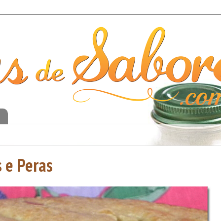
o
 e Peras