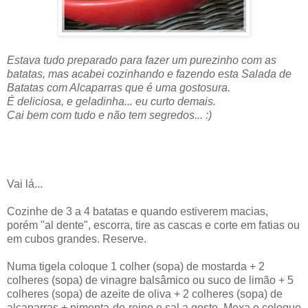
Estava tudo preparado para fazer um purezinho com as
batatas, mas acabei cozinhando e fazendo esta Salada de
Batatas com Alcaparras que é uma gostosura.
É deliciosa, e geladinha... eu curto demais.
Cai bem com tudo e não tem segredos... :)
Vai lá...
Cozinhe de 3 a 4 batatas e quando estiverem macias,
porém "al dente", escorra, tire as cascas e corte em fatias ou
em cubos grandes. Reserve.
Numa tigela coloque 1 colher (sopa) de mostarda + 2
colheres (sopa) de vinagre balsâmico ou suco de limão + 5
colheres (sopa) de azeite de oliva + 2 colheres (sopa) de
alcaparras + pimenta-do-reino e sal a gosto. Mexa e coloque