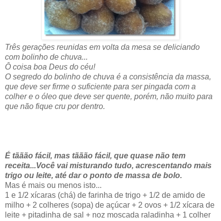
Três gerações reunidas em volta da mesa se deliciando
com bolinho de chuva...
Ô coisa boa Deus do céu!
O segredo do bolinho de chuva é a consistência da massa,
que deve ser firme o suficiente para ser pingada com a
colher e o óleo que deve ser quente, porém, não muito para
que não fique cru por dentro.
É tããão fácil, mas tããão fácil, que quase não tem
receita...Você vai misturando tudo, acrescentando mais
trigo ou leite, até dar o ponto de massa de bolo.
Mas é mais ou menos isto...
1 e 1/2 xícaras (chá) de farinha de trigo + 1/2 de amido de
milho + 2 colheres (sopa) de açúcar + 2 ovos + 1/2 xícara de
leite + pitadinha de sal + noz moscada raladinha + 1 colher