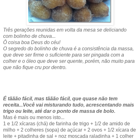
Três gerações reunidas em volta da mesa se deliciando
com bolinho de chuva...
Ô coisa boa Deus do céu!
O segredo do bolinho de chuva é a consistência da massa,
que deve ser firme o suficiente para ser pingada com a
colher e o óleo que deve ser quente, porém, não muito para
que não fique cru por dentro.
É tããão fácil, mas tããão fácil, que quase não tem
receita...Você vai misturando tudo, acrescentando mais
trigo ou leite, até dar o ponto de massa de bolo.
Mas é mais ou menos isto...
1 e 1/2 xícaras (chá) de farinha de trigo + 1/2 de amido de
milho + 2 colheres (sopa) de açúcar + 2 ovos + 1/2 xícara de
leite + pitadinha de sal + noz moscada raladinha + 1 colher