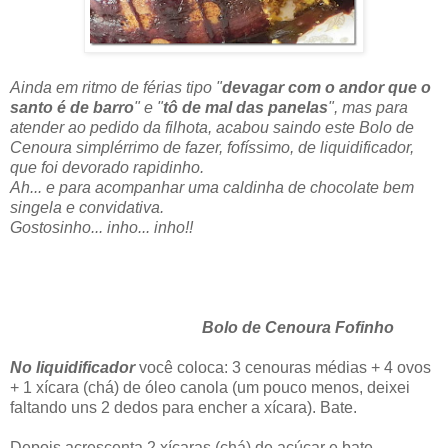
Ainda em ritmo de férias tipo "
devagar com o andor que o
santo é de barro
" e "
tô de mal das
panelas
", mas para
atender ao pedido da filhota, acabou saindo este Bolo de
Cenoura simplérrimo de fazer, fofíssimo, de liquidificador,
que foi devorado rapidinho.
Ah... e para acompanhar uma caldinha de chocolate bem
singela e convidativa.
Gostosinho... inho... inho!!
Bolo de Cenoura Fofinho
No liquidificador
você coloca: 3 cenouras médias + 4 ovos
+ 1 xícara (chá) de óleo canola (um pouco menos, deixei
faltando uns 2 dedos para encher a xícara). Bate.
Depois acrescenta 2 xícaras (chá) de açúcar e bate