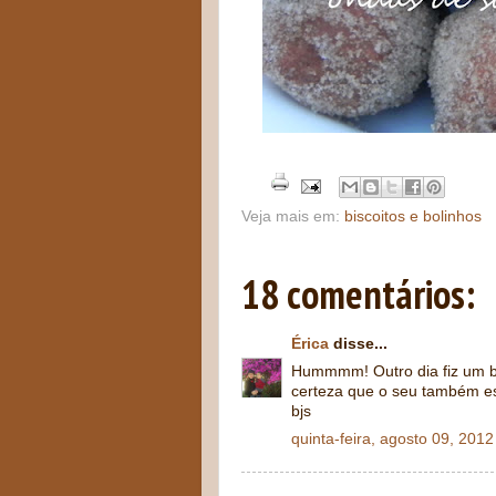
Veja mais em:
biscoitos e bolinhos
18 comentários:
Érica
disse...
Hummmm! Outro dia fiz um bol
certeza que o seu também es
bjs
quinta-feira, agosto 09, 2012