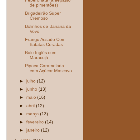
Peperonata (antepasto
de pimentões)
Brigadeirão Super
Cremoso
Bolinhos de Banana da
Vovó
Frango Assado Com
Batatas Coradas
Bolo Inglês com
Maracujá
Pipoca Caramelada
com Açúcar Mascavo
►
julho
(12)
►
junho
(13)
►
maio
(16)
►
abril
(12)
►
março
(13)
►
fevereiro
(14)
►
janeiro
(12)