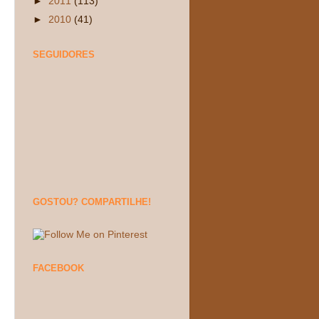
►
2011
(113)
►
2010
(41)
SEGUIDORES
GOSTOU? COMPARTILHE!
FACEBOOK