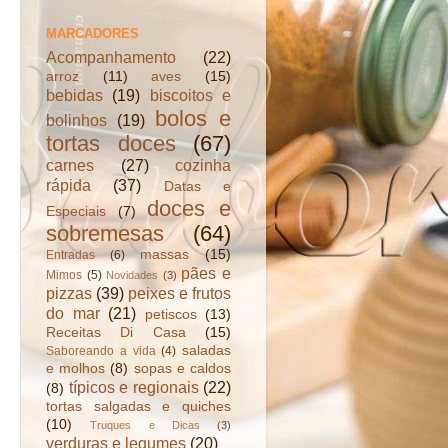
MARCADORES
Acompanhamento
(22)
arroz
(11)
aves
(15)
bebidas
(19)
biscoitos e
bolos e
bolinhos
(19)
tortas doces
(67)
carnes
(27)
cozinha
rápida
(37)
Datas e
doces e
Especiais
(7)
sobremesas
(64)
massas
(15)
Entradas
(6)
pães e
Mimos
(5)
Novidades
(3)
pizzas
(39)
peixes e frutos
do mar
(21)
petiscos
(13)
Receitas Di Casa
(15)
saladas
Saboreando a vida
(4)
e molhos
(8)
sopas e caldos
típicos e regionais
(22)
(8)
tortas salgadas e quiches
(10)
Truques e Dicas
(3)
verduras e legumes
(20)