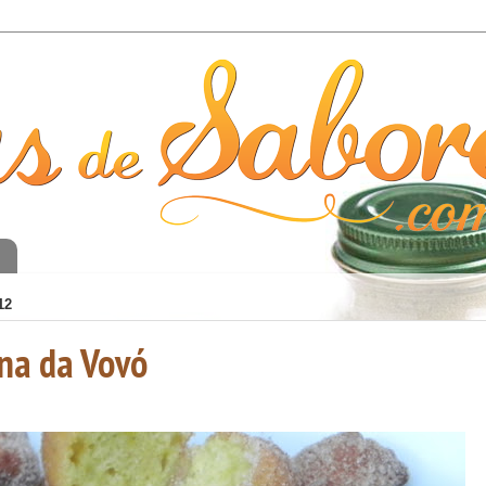
o
12
na da Vovó