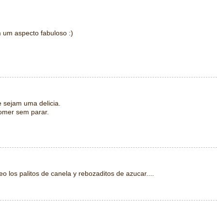
m um aspecto fabuloso :)
e sejam uma delicia.
omer sem parar.
eo los palitos de canela y rebozaditos de azucar....