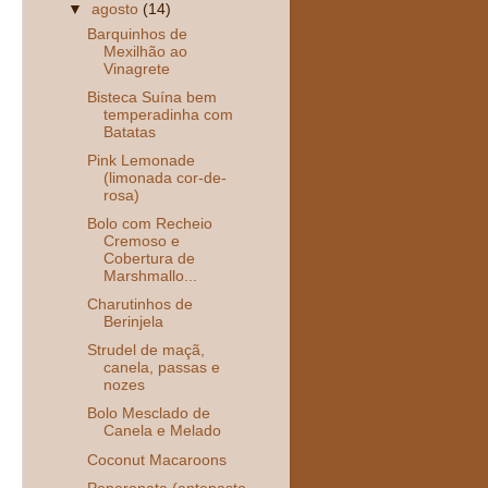
▼
agosto
(14)
Barquinhos de
Mexilhão ao
Vinagrete
Bisteca Suína bem
temperadinha com
Batatas
Pink Lemonade
(limonada cor-de-
rosa)
Bolo com Recheio
Cremoso e
Cobertura de
Marshmallo...
Charutinhos de
Berinjela
Strudel de maçã,
canela, passas e
nozes
Bolo Mesclado de
Canela e Melado
Coconut Macaroons