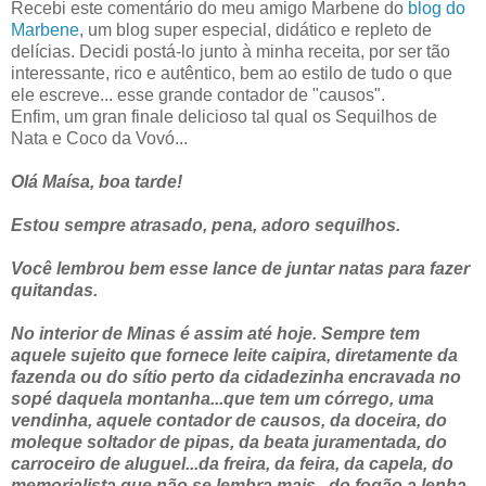
Recebi este comentário do meu amigo Marbene do
blog do
Marbene
, um blog super especial, didático e repleto de
delícias. Decidi postá-lo junto à minha receita, por ser tão
interessante, rico e autêntico, bem ao estilo de tudo o que
ele escreve... esse grande contador de "causos".
Enfim, um gran finale delicioso tal qual os Sequilhos de
Nata e Coco da Vovó...
Olá Maísa, boa tarde!
Estou sempre atrasado, pena, adoro sequilhos.
Você lembrou bem esse lance de juntar natas para fazer
quitandas.
No interior de Minas é assim até hoje. Sempre tem
aquele sujeito que fornece leite caipira, diretamente da
fazenda ou do sítio perto da cidadezinha encravada no
sopé daquela montanha...que tem um córrego, uma
vendinha, aquele contador de causos, da doceira, do
moleque soltador de pipas, da beata juramentada, do
carroceiro de aluguel...da freira, da feira, da capela, do
memorialista que não se lembra mais...do fogão a lenha