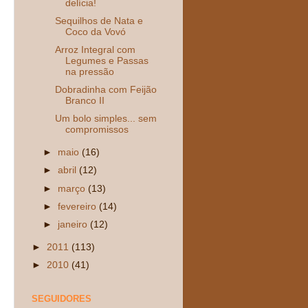
delícia!
Sequilhos de Nata e
Coco da Vovó
Arroz Integral com
Legumes e Passas
na pressão
Dobradinha com Feijão
Branco II
Um bolo simples... sem
compromissos
►
maio
(16)
►
abril
(12)
►
março
(13)
►
fevereiro
(14)
►
janeiro
(12)
►
2011
(113)
►
2010
(41)
SEGUIDORES