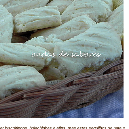
er biscoitinhos, bolachinhas e afins, mas estes sequilhos de nata e