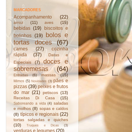
MARCADORES
Acompanhamento
(22)
arroz
(11)
aves
(15)
bebidas
(19)
biscoitos e
bolos e
bolinhos
(19)
tortas doces
(67)
carnes
(27)
cozinha
rápida
(37)
Datas e
doces e
Especiais
(7)
sobremesas
(64)
massas
(15)
Entradas
(6)
pães e
Mimos
(5)
Novidades
(3)
pizzas
(39)
peixes e frutos
do mar
(21)
petiscos
(13)
Receitas Di Casa
(15)
saladas
Saboreando a vida
(4)
e molhos
(8)
sopas e caldos
típicos e regionais
(22)
(8)
tortas salgadas e quiches
(10)
Truques e Dicas
(3)
verduras e legumes
(20)