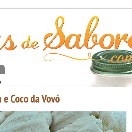
o
2
a e Coco da Vovó