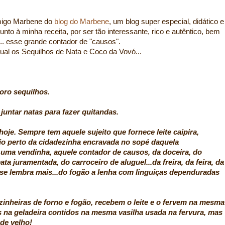
migo Marbene do
blog do Marbene
, um blog super especial, didático e
 junto à minha receita, por ser tão interessante, rico e autêntico, bem
... esse grande contador de "causos".
 qual os Sequilhos de Nata e Coco da Vovó...
oro sequilhos.
untar natas para fazer quitandas.
hoje. Sempre tem aquele sujeito que fornece leite caipira,
tio perto da cidadezinha encravada no sopé daquela
uma vendinha, aquele contador de causos, da doceira, do
ta juramentada, do carroceiro de aluguel...da freira, da feira, da
 se lembra mais...do fogão a lenha com linguiças dependuradas
inheiras de forno e fogão, recebem o leite e o fervem na mesma
s na geladeira contidos na mesma vasilha usada na fervura, mas
de velho!