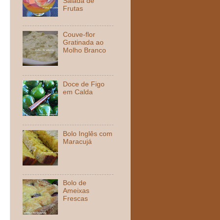
Salada de
Frutas
Couve-flor
Gratinada ao
Molho Branco
Doce de Figo
em Calda
Bolo Inglês com
Maracujá
Bolo de
Ameixas
Frescas