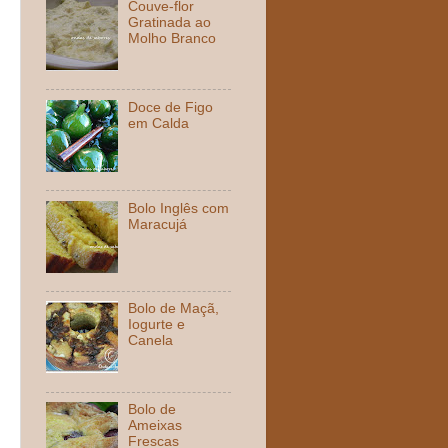
Couve-flor
Gratinada ao
Molho Branco
Doce de Figo
em Calda
Bolo Inglês com
Maracujá
Bolo de Maçã,
Iogurte e
Canela
Bolo de
Ameixas
Frescas