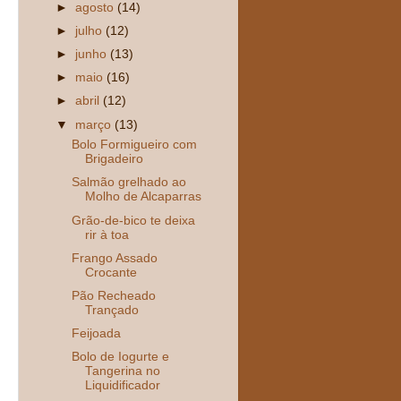
►
agosto
(14)
►
julho
(12)
►
junho
(13)
►
maio
(16)
►
abril
(12)
▼
março
(13)
Bolo Formigueiro com
Brigadeiro
Salmão grelhado ao
Molho de Alcaparras
Grão-de-bico te deixa
rir à toa
Frango Assado
Crocante
Pão Recheado
Trançado
Feijoada
Bolo de Iogurte e
Tangerina no
Liquidificador