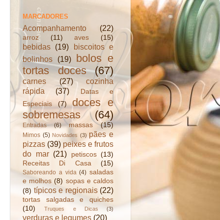
MARCADORES
Acompanhamento
(22)
arroz
(11)
aves
(15)
bebidas
(19)
biscoitos e
bolos e
bolinhos
(19)
tortas doces
(67)
carnes
(27)
cozinha
rápida
(37)
Datas e
doces e
Especiais
(7)
sobremesas
(64)
massas
(15)
Entradas
(6)
pães e
Mimos
(5)
Novidades
(3)
pizzas
(39)
peixes e frutos
do mar
(21)
petiscos
(13)
Receitas Di Casa
(15)
saladas
Saboreando a vida
(4)
e molhos
(8)
sopas e caldos
típicos e regionais
(22)
(8)
tortas salgadas e quiches
(10)
Truques e Dicas
(3)
verduras e legumes
(20)