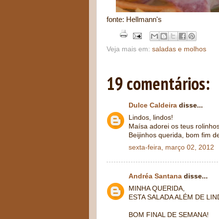
fonte: Hellmann's
Veja mais em:
saladas e molhos
19 comentários:
Dulce Caldeira
disse...
Lindos, lindos!
Maísa adorei os teus rolinhos
Beijinhos querida, bom fim 
sexta-feira, março 02, 2012
Andréa Santana
disse...
MINHA QUERIDA,
ESTA SALADA ALÉM DE LIN
BOM FINAL DE SEMANA!