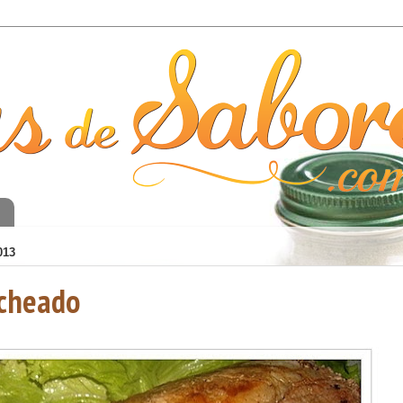
o
013
cheado