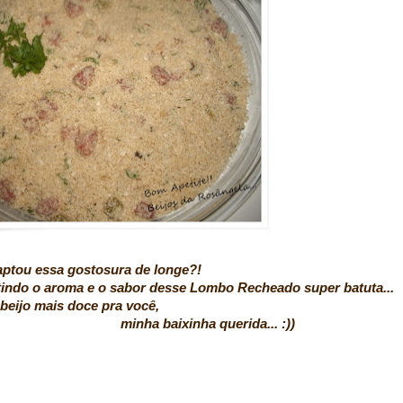
u essa gostosura de longe?!
e o sabor desse Lombo Recheado super batuta...
oce pra você,
nha querida... :))