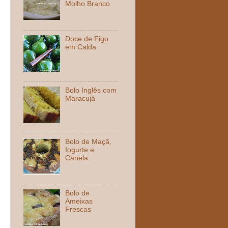
Molho Branco
Doce de Figo
em Calda
Bolo Inglês com
Maracujá
Bolo de Maçã,
Iogurte e
Canela
Bolo de
Ameixas
Frescas