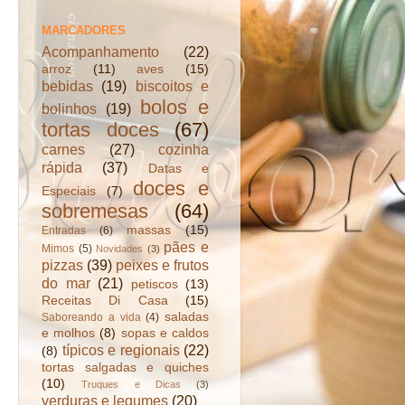
MARCADORES
Acompanhamento
(22)
arroz
(11)
aves
(15)
bebidas
(19)
biscoitos e
bolos e
bolinhos
(19)
tortas doces
(67)
carnes
(27)
cozinha
rápida
(37)
Datas e
doces e
Especiais
(7)
sobremesas
(64)
massas
(15)
Entradas
(6)
pães e
Mimos
(5)
Novidades
(3)
pizzas
(39)
peixes e frutos
do mar
(21)
petiscos
(13)
Receitas Di Casa
(15)
saladas
Saboreando a vida
(4)
e molhos
(8)
sopas e caldos
típicos e regionais
(22)
(8)
tortas salgadas e quiches
(10)
Truques e Dicas
(3)
verduras e legumes
(20)