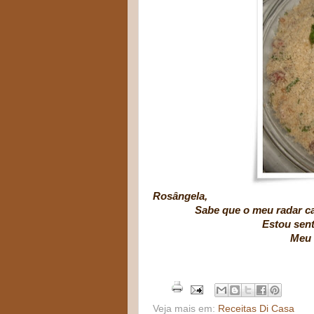
Rosângela,
Sabe que o meu radar capto
Estou sentindo o aroma 
Meu beijo mais d
minha baixi
Veja mais em:
Receitas Di Casa