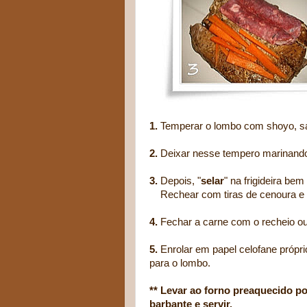
1.
Temperar o lombo com shoyo, sal,
2.
Deixar nesse tempero marinando 
3.
Depois, "
selar
" na frigideira be
Rechear com tiras de cenoura e uma
4.
Fechar a carne com o recheio ou
5.
Enrolar em papel celofane própri
para o lombo.
** Levar ao forno preaquecido por
barbante e servir.