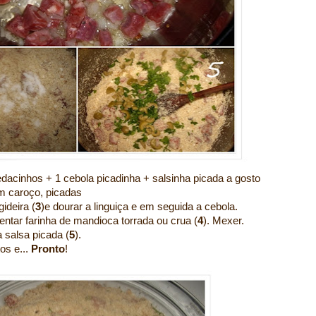
dacinhos + 1 cebola picadinha + salsinha picada a gosto
m caroço, picadas
ideira (
3
)e dourar a linguiça e em seguida a cebola.
ntar farinha de mandioca torrada ou crua (
4
). Mexer.
 salsa picada (
5
).
os e...
Pronto
!