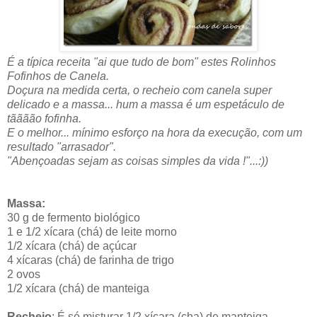
É a típica receita "ai que tudo de bom" estes Rolinhos
Fofinhos de Canela.
Doçura na medida certa, o recheio com canela super
delicado e a massa... hum a massa é um espetáculo de
tãããão fofinha.
E o melhor... mínimo esforço na hora da execução, com um
resultado "arrasador".
"Abençoadas sejam as coisas simples da vida !"...:))
Massa:
30 g de fermento biológico
1 e 1/2 xícara (chá) de leite morno
1/2 xícara (chá) de açúcar
4 xícaras (chá) de farinha de trigo
2 ovos
1/2 xícara (chá) de manteiga
Recheio
: É só misturar 1/2 xícara (cha) de manteiga