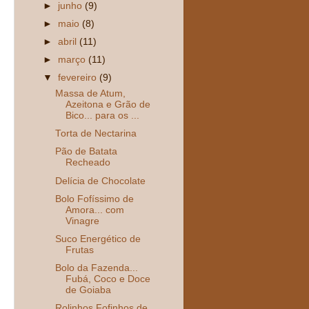
►
junho
(9)
►
maio
(8)
►
abril
(11)
►
março
(11)
▼
fevereiro
(9)
Massa de Atum,
Azeitona e Grão de
Bico... para os ...
Torta de Nectarina
Pão de Batata
Recheado
Delícia de Chocolate
Bolo Fofíssimo de
Amora... com
Vinagre
Suco Energético de
Frutas
Bolo da Fazenda...
Fubá, Coco e Doce
de Goiaba
Rolinhos Fofinhos de