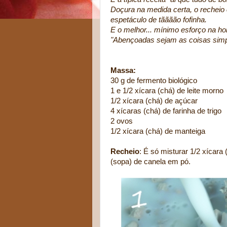
Doçura na medida certa, o recheio
espetáculo de tãããão fofinha.
E o melhor... mínimo esforço na h
"Abençoadas sejam as coisas simple
Massa:
30 g de fermento biológico
1 e 1/2 xícara (chá) de leite morno
1/2 xícara (chá) de açúcar
4 xícaras (chá) de farinha de trigo
2 ovos
1/2 xícara (chá) de manteiga
Recheio
: É só misturar 1/2 xícara
(sopa) de canela em pó.