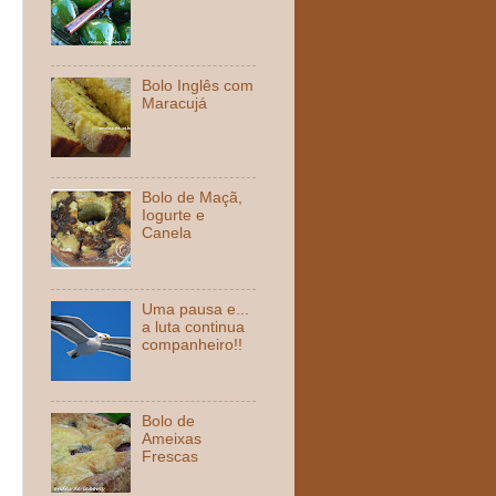
Bolo Inglês com
Maracujá
Bolo de Maçã,
Iogurte e
Canela
Uma pausa e...
a luta continua
companheiro!!
Bolo de
Ameixas
Frescas