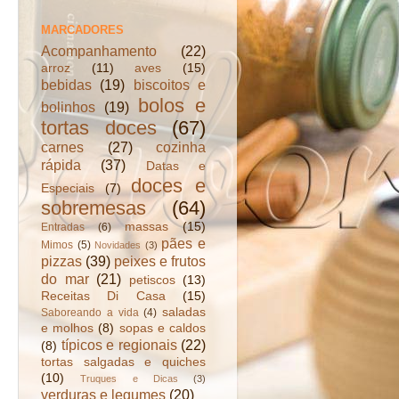
MARCADORES
Acompanhamento
(22)
arroz
(11)
aves
(15)
bebidas
(19)
biscoitos e
bolos e
bolinhos
(19)
tortas doces
(67)
carnes
(27)
cozinha
rápida
(37)
Datas e
doces e
Especiais
(7)
sobremesas
(64)
massas
(15)
Entradas
(6)
pães e
Mimos
(5)
Novidades
(3)
pizzas
(39)
peixes e frutos
do mar
(21)
petiscos
(13)
Receitas Di Casa
(15)
saladas
Saboreando a vida
(4)
e molhos
(8)
sopas e caldos
típicos e regionais
(22)
(8)
tortas salgadas e quiches
(10)
Truques e Dicas
(3)
verduras e legumes
(20)