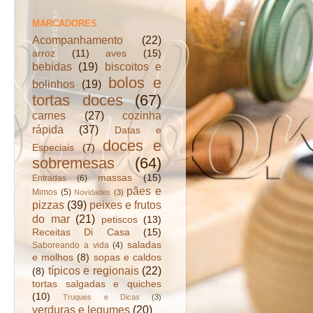
MARCADORES
Acompanhamento
(22)
arroz
(11)
aves
(15)
bebidas
(19)
biscoitos e
bolos e
bolinhos
(19)
tortas doces
(67)
carnes
(27)
cozinha
rápida
(37)
Datas e
doces e
Especiais
(7)
sobremesas
(64)
massas
(15)
Entradas
(6)
pães e
Mimos
(5)
Novidades
(3)
pizzas
(39)
peixes e frutos
do mar
(21)
petiscos
(13)
Receitas Di Casa
(15)
saladas
Saboreando a vida
(4)
e molhos
(8)
sopas e caldos
típicos e regionais
(22)
(8)
tortas salgadas e quiches
(10)
Truques e Dicas
(3)
verduras e legumes
(20)