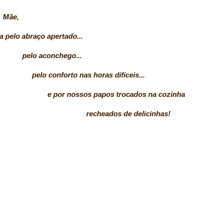
Mãe,
ço apertado...
chego...
as horas difíceis...
apos trocados na cozinha
 de delicinhas!