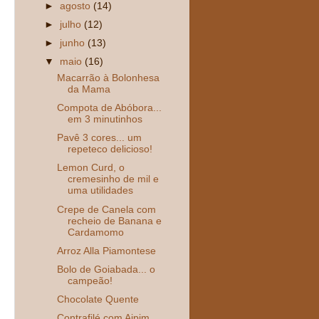
►
agosto
(14)
►
julho
(12)
►
junho
(13)
▼
maio
(16)
Macarrão à Bolonhesa
da Mama
Compota de Abóbora...
em 3 minutinhos
Pavê 3 cores... um
repeteco delicioso!
Lemon Curd, o
cremesinho de mil e
uma utilidades
Crepe de Canela com
recheio de Banana e
Cardamomo
Arroz Alla Piamontese
Bolo de Goiabada... o
campeão!
Chocolate Quente
Contrafilé com Aipim