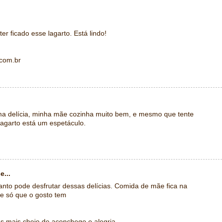
r ficado esse lagarto. Está lindo!
.com.br
 delícia, minha mãe cozinha muito bem, e mesmo que tente
 lagarto está um espetáculo.
e...
nto pode desfrutar dessas delícias. Comida de mãe fica na
e só que o gosto tem
 mais cheio de aconchego e alegria.