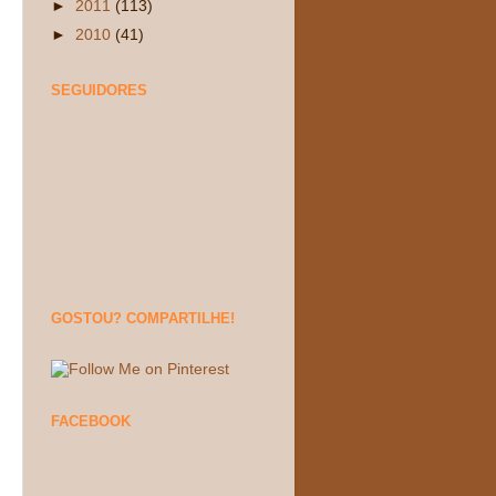
►
2011
(113)
►
2010
(41)
SEGUIDORES
GOSTOU? COMPARTILHE!
FACEBOOK