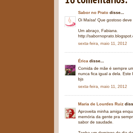
Sabor no Prato
disse...
Oi Maísa! Que gostoso deve te
Um abraço, Fabiana.
http://sabornoprato.blogspot
sexta-feira, maio 11, 2012
Érica
disse...
Comida de mãe é sempre uma
nunca fica igual a dela. Este
bjs
sexta-feira, maio 11, 2012
Maria de Lourdes Ruiz
diss
Aproveita minha amiga enqua
memória da gente pra sempr
sabor de saudade.
Tenha um domingo do dia das