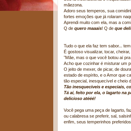
mãezona.
Adoro seus temperos, sua comidin
fortes emoções que já rolaram naq
Aprendi muito com ela, mas a comi
Q de
quero maaais
! Q de
que delí
Tudo o que ela faz tem sabor... tem 
É gostoso visualizar, tocar, cheirar,
"Mãe, mas o que você botou aí pra 
Acho que cozinhar é misturar um p
O jeito de mexer, de picar, de doura
estado de espírito, e o Amor que cad
tão especial, inesquecível e cheio 
Tão inesquecíveis e especiais, 
Tá aí, feito por ela, o lagarto 
delicioso atééé!
Você pega uma peça de lagarto, fa
ou calabresa se preferir, sal, sals
enfim, seus temperinhos preferidos