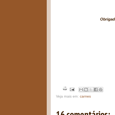
Obrigada pelo abra
pelo acon
pelo conforto n
e por nossos p
recheados
Veja mais em:
carnes
16 comentários: