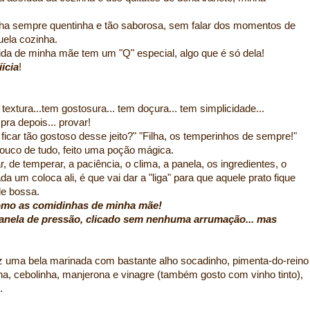
ha sempre quentinha e tão saborosa, sem falar dos momentos de
uela cozinha.
da de minha mãe tem um "Q" especial, algo que é só dela!
íícia
!
textura...tem gostosura... tem doçura... tem simplicidade...
 pra depois... provar!
ficar tão gostoso desse jeito?" "Filha, os temperinhos de sempre!"
ouco de tudo, feito uma poção mágica.
r, de temperar, a paciência, o clima, a panela, os ingredientes, o
a um coloca ali, é que vai dar a "liga" para que aquele prato fique
de bossa.
como as comidinhas de minha mãe!
na panela de pressão, clicado sem nenhuma arrumação... mas
z uma bela marinada com bastante alho socadinho, pimenta-do-reino
inha, cebolinha, manjerona e vinagre (também gosto com vinho tinto),
.