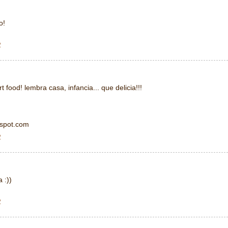
o!
2
 food! lembra casa, infancia... que delicia!!!
gspot.com
2
 :))
2