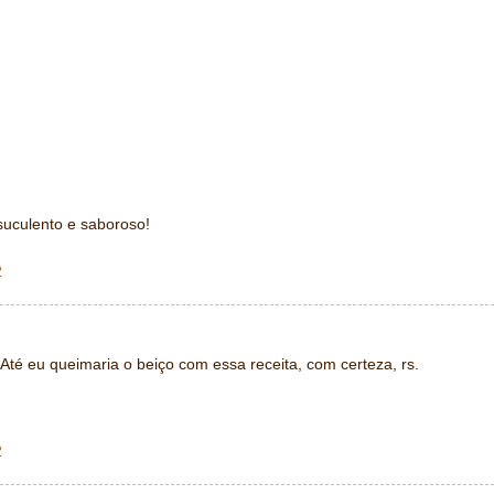
uculento e saboroso!
2
té eu queimaria o beiço com essa receita, com certeza, rs.
2