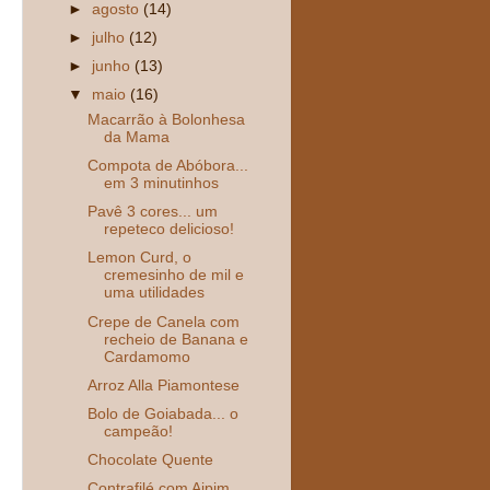
►
agosto
(14)
►
julho
(12)
►
junho
(13)
▼
maio
(16)
Macarrão à Bolonhesa
da Mama
Compota de Abóbora...
em 3 minutinhos
Pavê 3 cores... um
repeteco delicioso!
Lemon Curd, o
cremesinho de mil e
uma utilidades
Crepe de Canela com
recheio de Banana e
Cardamomo
Arroz Alla Piamontese
Bolo de Goiabada... o
campeão!
Chocolate Quente
Contrafilé com Aipim