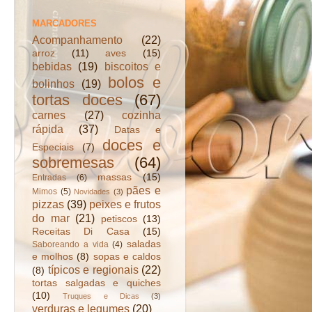
MARCADORES
Acompanhamento
(22)
arroz
(11)
aves
(15)
bebidas
(19)
biscoitos e
bolos e
bolinhos
(19)
tortas doces
(67)
carnes
(27)
cozinha
rápida
(37)
Datas e
doces e
Especiais
(7)
sobremesas
(64)
massas
(15)
Entradas
(6)
pães e
Mimos
(5)
Novidades
(3)
pizzas
(39)
peixes e frutos
do mar
(21)
petiscos
(13)
Receitas Di Casa
(15)
saladas
Saboreando a vida
(4)
e molhos
(8)
sopas e caldos
típicos e regionais
(22)
(8)
tortas salgadas e quiches
(10)
Truques e Dicas
(3)
verduras e legumes
(20)