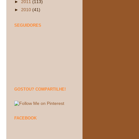
►
2011
(113)
►
2010
(41)
SEGUIDORES
GOSTOU? COMPARTILHE!
FACEBOOK