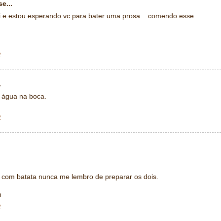
e...
tei e estou esperando vc para bater uma prosa... comendo esse
2
.
r água na boca.
2
e com batata nunca me lembro de preparar os dois.
m
2