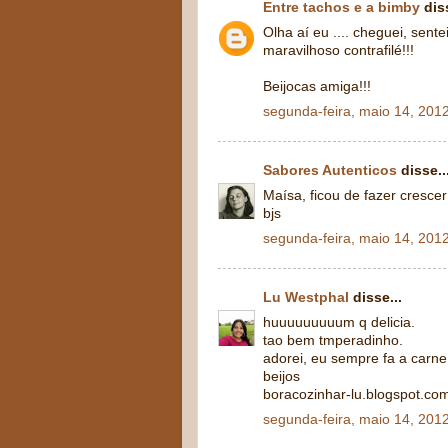
Entre tachos e a bimby
diss
Olha aí eu .... cheguei, sen
maravilhoso contrafilé!!!
Beijocas amiga!!!
segunda-feira, maio 14, 201
Sabores Autenticos
disse..
Maísa, ficou de fazer cresce
bjs
segunda-feira, maio 14, 201
Lu Westphal
disse...
huuuuuuuuum q delicia.
tao bem tmperadinho.
adorei, eu sempre fa a carn
beijos
boracozinhar-lu.blogspot.co
segunda-feira, maio 14, 201