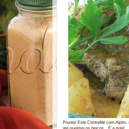
Pronto! Este Contrafilé com Aipim
até queimei os beiços... É a gula!