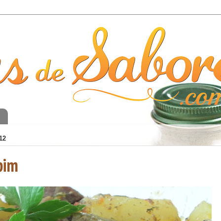
o
12
pim