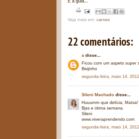
É a gula...
Veja mais em:
carnes
22 comentários:
a
disse...
Ficou com um aspeto super s
Beijinho
segunda-feira, maio 14, 201
Sileni Machado
disse...
Huuumm que delícia, Maísa! A
Bjss e ótima semana.
Sileni
www.viveraprendendo.com
segunda-feira, maio 14, 201