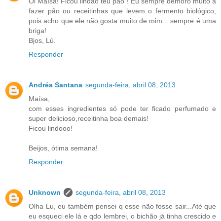
Oi Maísa! Ficou lindão teu pão ! Eu sempre demoro muito a
fazer pão ou receitinhas que levem o fermento biológico,
pois acho que ele não gosta muito de mim... sempre é uma
briga!
Bjos, Lú.
Responder
Andréa Santana
segunda-feira, abril 08, 2013
Maísa,
com esses ingredientes só pode ter ficado perfumado e
super delicioso,receitinha boa demais!
Ficou lindooo!
Beijos, ótima semana!
Responder
Unknown
segunda-feira, abril 08, 2013
Olha Lu, eu também pensei q esse não fosse sair...Até que
eu esqueci ele lá e qdo lembrei, o bichão já tinha crescido e