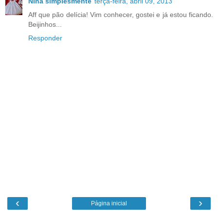
Nina simplesmente
terça-feira, abril 09, 2013
Aff que pão delícia! Vim conhecer, gostei e já estou ficando.
Beijinhos...
Responder
‹
›
Página inicial