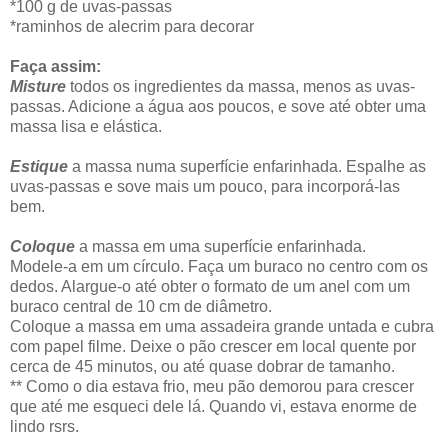
*100 g de uvas-passas
*raminhos de alecrim para decorar
Faça assim:
Misture
todos os ingredientes da massa, menos as uvas-
passas. Adicione a água aos poucos, e sove até obter uma
massa lisa e elástica.
Estique
a massa numa superfície enfarinhada. Espalhe as
uvas-passas e sove mais um pouco, para incorporá-las
bem.
Coloque
a massa em uma superfície enfarinhada.
Modele-a em um círculo. Faça um buraco no centro com os
dedos. Alargue-o até obter o formato de um anel com um
buraco central de 10 cm de diâmetro.
Coloque a massa em uma assadeira grande untada e cubra
com papel filme. Deixe o pão crescer em local quente por
cerca de 45 minutos, ou até quase dobrar de tamanho.
** Como o dia estava frio, meu pão demorou para crescer
que até me esqueci dele lá. Quando vi, estava enorme de
lindo rsrs.