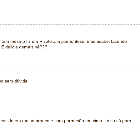
2
ntem mesmo fiz um Risoto alla piamontese, mas acabei fazendo
 É delicia demais né???
2
so sem dúvida.
2
, cozido em molho branco e com parmesão em cima... isso só para
2