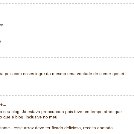
to.
m
2
ha pois com esses ingre da mesmo uma vontade de comer gostei
2
e...
no seu blog. Já estava preocupada pois teve um tempo atrás que
o que é blog, inclusive no meu.
nte - esse arroz deve ter ficado delicioso, receita anotada.