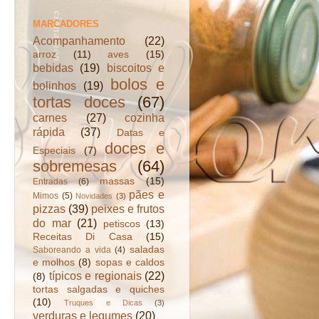
MARCADORES
Acompanhamento
(22)
arroz
(11)
aves
(15)
bebidas
(19)
biscoitos e
bolos e
bolinhos
(19)
tortas doces
(67)
carnes
(27)
cozinha
rápida
(37)
Datas e
doces e
Especiais
(7)
sobremesas
(64)
massas
(15)
Entradas
(6)
pães e
Mimos
(5)
Novidades
(3)
pizzas
(39)
peixes e frutos
do mar
(21)
petiscos
(13)
Receitas Di Casa
(15)
saladas
Saboreando a vida
(4)
e molhos
(8)
sopas e caldos
típicos e regionais
(22)
(8)
tortas salgadas e quiches
(10)
Truques e Dicas
(3)
verduras e legumes
(20)