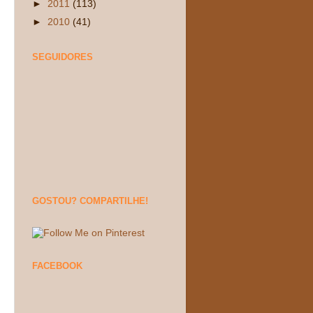
►
2011
(113)
►
2010
(41)
SEGUIDORES
GOSTOU? COMPARTILHE!
FACEBOOK