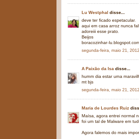
Lu Westphal
disse...
deve ter ficado espetacular.
aqui em casa arroz nunca fal
adoreiii esse prato.
Beijos
boracozinhar-lu.blogspot.co
segunda-feira, maio 21, 201
A Paixão da Isa
disse...
humm dia estar uma maravil
mt bjs
segunda-feira, maio 21, 201
Maria de Lourdes Ruiz
diss
Maísa, agora entrei normal 
foi um tal de Malware em tud
Agora falemos do mais importa