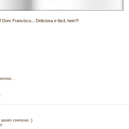
cisco... Deliciosa e fácil, hein?!
oroso...
2
 assim cremoso :)
!!