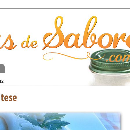
o
12
ntese