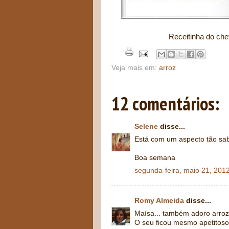
Receitinha do chef Dom Fran
Veja mais em:
arroz
12 comentários:
Selene
disse...
Está com um aspecto tão sab
Boa semana
segunda-feira, maio 21, 201
Romy Almeida
disse...
Maísa... também adoro arroz
O seu ficou mesmo apetitoso