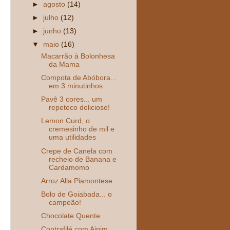
►
agosto
(14)
►
julho
(12)
►
junho
(13)
▼
maio
(16)
Macarrão à Bolonhesa
da Mama
Compota de Abóbora...
em 3 minutinhos
Pavê 3 cores... um
repeteco delicioso!
Lemon Curd, o
cremesinho de mil e
uma utilidades
Crepe de Canela com
recheio de Banana e
Cardamomo
Arroz Alla Piamontese
Bolo de Goiabada... o
campeão!
Chocolate Quente
Contrafilé com Aipim