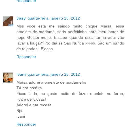
Responder
Josy
quarta-feira, janeiro 25, 2012
Mss voce está me saindo muito chique Maísa, essa
omelete de madame, seria perfeitinha para meu jantar de
hoje. Gostei muito. E sabe quando essa turma aqui vão
lavar a louça?? No dia se São Nunca kkkkk. São um bando
de folgados...Bjocas
Responder
Ivani
quarta-feira, janeiro 25, 2012
Maísa,adorei a omelete de madame!rs
Tá pra nós! rs
Ficou linda, eu gosto muito de fazer omelete no forno,
ficam deliciosas!
Adorei a tua receita.
Bjs
Ivani
Responder