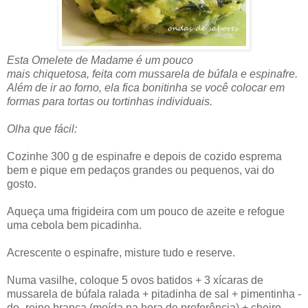
Esta Omelete de Madame é um pouco
mais chiquetosa, feita com mussarela de búfala e espinafre.
Além de ir ao forno, ela fica bonitinha se você colocar em
formas para tortas ou tortinhas individuais.
Olha que fácil:
Cozinhe 300 g de espinafre e depois de cozido esprema
bem e pique em pedaços grandes ou pequenos, vai do
gosto.
Aqueça uma frigideira com um pouco de azeite e refogue
uma cebola bem picadinha.
Acrescente o espinafre, misture tudo e reserve.
Numa vasilhe, coloque 5 ovos batidos + 3 xícaras de
mussarela de búfala ralada + pitadinha de sal + pimentinha -
do -reino branca (moída na hora de preferência) + cheiro