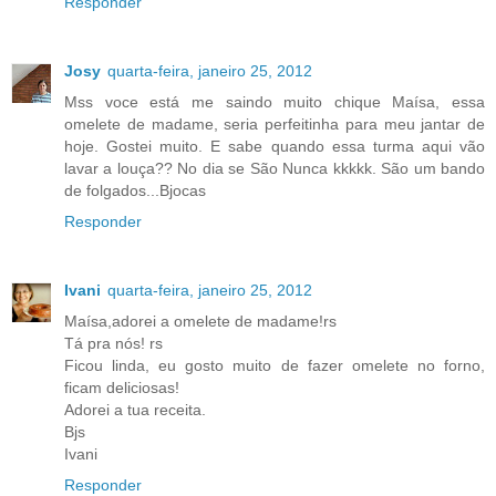
Responder
Josy
quarta-feira, janeiro 25, 2012
Mss voce está me saindo muito chique Maísa, essa
omelete de madame, seria perfeitinha para meu jantar de
hoje. Gostei muito. E sabe quando essa turma aqui vão
lavar a louça?? No dia se São Nunca kkkkk. São um bando
de folgados...Bjocas
Responder
Ivani
quarta-feira, janeiro 25, 2012
Maísa,adorei a omelete de madame!rs
Tá pra nós! rs
Ficou linda, eu gosto muito de fazer omelete no forno,
ficam deliciosas!
Adorei a tua receita.
Bjs
Ivani
Responder