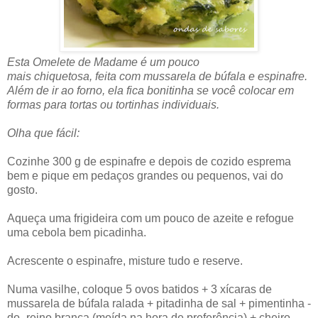
Esta Omelete de Madame é um pouco
mais chiquetosa, feita com mussarela de búfala e espinafre.
Além de ir ao forno, ela fica bonitinha se você colocar em
formas para tortas ou tortinhas individuais.
Olha que fácil:
Cozinhe 300 g de espinafre e depois de cozido esprema
bem e pique em pedaços grandes ou pequenos, vai do
gosto.
Aqueça uma frigideira com um pouco de azeite e refogue
uma cebola bem picadinha.
Acrescente o espinafre, misture tudo e reserve.
Numa vasilhe, coloque 5 ovos batidos + 3 xícaras de
mussarela de búfala ralada + pitadinha de sal + pimentinha -
do -reino branca (moída na hora de preferência) + cheiro