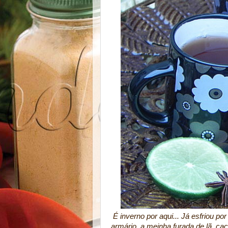
É inverno por aqui... Já esfriou p
armário, a meinha furada de lã, ca