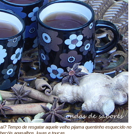
or aí? Tempo de resgatar aquele velho pijama quentinho esquecido no
checóis,agasalhos, luvas e toucas.