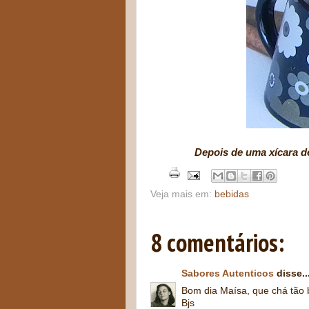
Depois de uma xícara de
Veja mais em:
bebidas
8 comentários:
Sabores Autenticos
disse..
Bom dia Maísa, que chá tão
Bjs