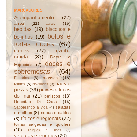
MARCADORES
Acompanhamento
(22)
arroz
(11)
aves
(15)
bebidas
(19)
biscoitos e
bolos e
bolinhos
(19)
tortas doces
(67)
carnes
(27)
cozinha
rápida
(37)
Datas e
doces e
Especiais
(7)
sobremesas
(64)
massas
(15)
Entradas
(6)
pães e
Mimos
(5)
Novidades
(3)
pizzas
(39)
peixes e frutos
do mar
(21)
petiscos
(13)
Receitas Di Casa
(15)
saladas
Saboreando a vida
(4)
e molhos
(8)
sopas e caldos
típicos e regionais
(22)
(8)
tortas salgadas e quiches
(10)
Truques e Dicas
(3)
verduras e legumes
(20)