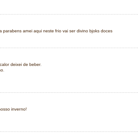
parabens amei aqui neste frio vai ser divino bjoks doces
alor deixei de beber.
so.
nosso inverno!