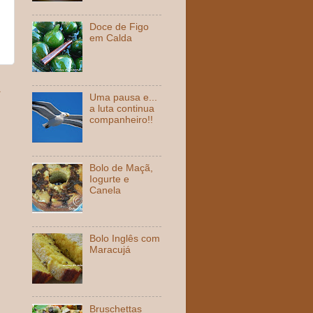
Doce de Figo
em Calda
a
Uma pausa e...
a luta continua
companheiro!!
Bolo de Maçã,
Iogurte e
Canela
Bolo Inglês com
Maracujá
Bruschettas