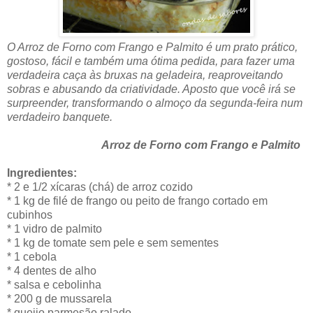
O Arroz de Forno com Frango e Palmito é um prato prático,
gostoso, fácil e também uma ótima pedida, para fazer uma
verdadeira caça às bruxas na geladeira, reaproveitando
sobras e abusando da criatividade. Aposto que você irá se
surpreender, transformando o almoço da segunda-feira num
verdadeiro banquete.
Arroz de Forno com Frango e Palmito
Ingredientes:
* 2 e 1/2 xícaras (chá) de arroz cozido
* 1 kg de filé de frango ou peito de frango cortado em
cubinhos
* 1 vidro de palmito
* 1 kg de tomate sem pele e sem sementes
* 1 cebola
* 4 dentes de alho
* salsa e cebolinha
* 200 g de mussarela
* queijo parmesão ralado