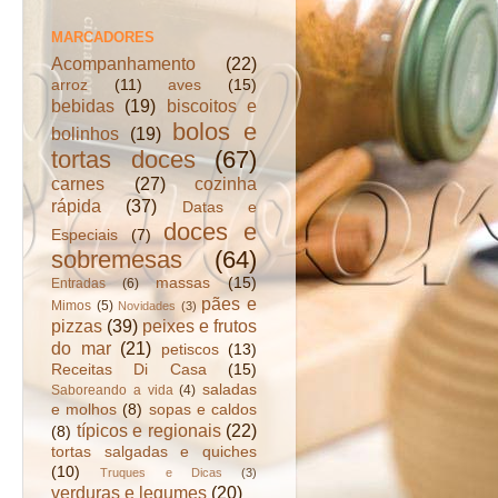
MARCADORES
Acompanhamento
(22)
arroz
(11)
aves
(15)
bebidas
(19)
biscoitos e
bolos e
bolinhos
(19)
tortas doces
(67)
carnes
(27)
cozinha
rápida
(37)
Datas e
doces e
Especiais
(7)
sobremesas
(64)
massas
(15)
Entradas
(6)
pães e
Mimos
(5)
Novidades
(3)
pizzas
(39)
peixes e frutos
do mar
(21)
petiscos
(13)
Receitas Di Casa
(15)
saladas
Saboreando a vida
(4)
e molhos
(8)
sopas e caldos
típicos e regionais
(22)
(8)
tortas salgadas e quiches
(10)
Truques e Dicas
(3)
verduras e legumes
(20)