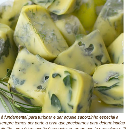
é fundamental para turbinar e dar aquele saborzinho especial a
 sempre temos por perto a erva que precisamos para determinadas
 Então, uma ótima opção é congelar as ervas que te encantam e tê-