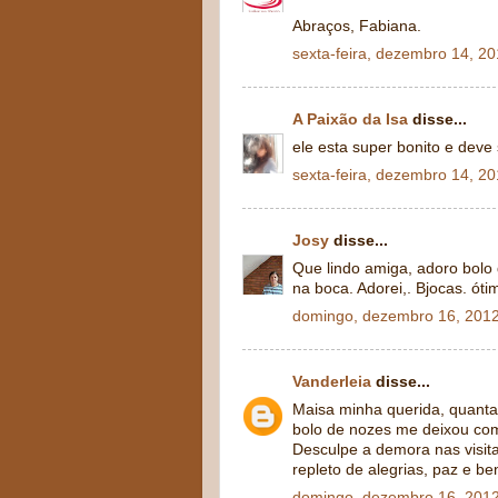
Abraços, Fabiana.
sexta-feira, dezembro 14, 2
A Paixão da Isa
disse...
ele esta super bonito e dev
sexta-feira, dezembro 14, 2
Josy
disse...
Que lindo amiga, adoro bolo
na boca. Adorei,. Bjocas. ót
domingo, dezembro 16, 201
Vanderleia
disse...
Maisa minha querida, quantas
bolo de nozes me deixou co
Desculpe a demora nas visita
repleto de alegrias, paz e be
domingo, dezembro 16, 201