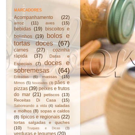
MARCADORES
Acompanhamento
(22)
arroz
(11)
aves
(15)
bebidas
(19)
biscoitos e
bolos e
bolinhos
(19)
tortas doces
(67)
carnes
(27)
cozinha
rápida
(37)
Datas e
doces e
Especiais
(7)
sobremesas
(64)
massas
(15)
Entradas
(6)
pães e
Mimos
(5)
Novidades
(3)
pizzas
(39)
peixes e frutos
do mar
(21)
petiscos
(13)
Receitas Di Casa
(15)
saladas
Saboreando a vida
(4)
e molhos
(8)
sopas e caldos
típicos e regionais
(22)
(8)
tortas salgadas e quiches
(10)
Truques e Dicas
(3)
verduras e legumes
(20)