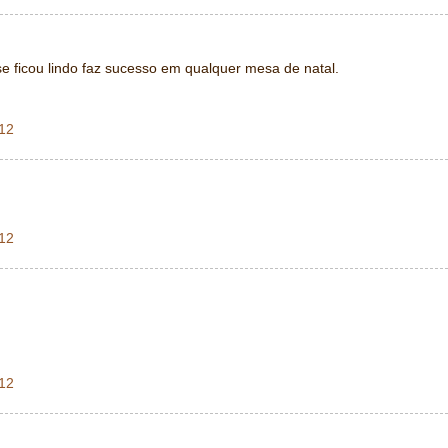
e ficou lindo faz sucesso em qualquer mesa de natal.
012
012
012