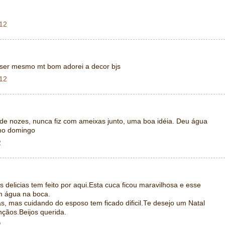
012
e ser mesmo mt bom adorei a decor bjs
012
 de nozes, nunca fiz com ameixas junto, uma boa idéia. Deu água
imo domingo
2
 delicias tem feito por aqui.Esta cuca ficou maravilhosa e esse
m água na boca.
s, mas cuidando do esposo tem ficado dificil.Te desejo um Natal
nçãos.Beijos querida.
2