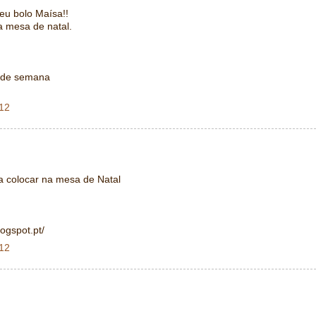
seu bolo Maísa!!
a mesa de natal.
m de semana
012
ra colocar na mesa de Natal
ogspot.pt/
012