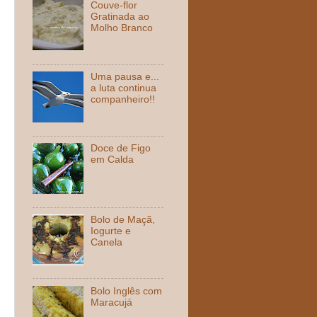
Couve-flor
Gratinada ao
Molho Branco
Uma pausa e...
a luta continua
companheiro!!
Doce de Figo
em Calda
Bolo de Maçã,
Iogurte e
Canela
Bolo Inglês com
Maracujá