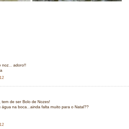
 noz... adoro!!
na
012
 tem de ser Bolo de Nozes!
 água na boca...ainda falta muito para o Natal??
012