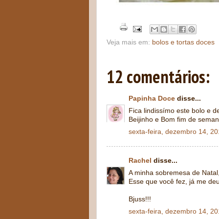
Veja mais em:
bolos e tortas doces
12 comentários:
Papinha Doce
disse...
Fica lindissímo este bolo e de
Beijinho e Bom fim de sema
sexta-feira, dezembro 14, 2
Rachel
disse...
A minha sobremesa de Natal,
Esse que você fez, já me deu
Bjuss!!!
sexta-feira, dezembro 14, 2