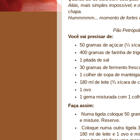
Aliás, mais simples impossível, e 
chapa.
Hummmmm... momento de fortes e
Pão Petrópoli
Você vai precisar de:
50 gramas de açúcar (¼ xíca
400 gramas de farinha de trig
1 pitada de sal
30 gramas de fermento fresco
1 colher de sopa de manteig
180 ml de leite (¾ xícara de 
1 ovo
1 gema misturada com 1 colh
Faça assim:
Numa tigela coloque 50 grama
e misture. Reserve.
Coloque numa outra tigela 3
180 ml de leite e 1 ovo e mi