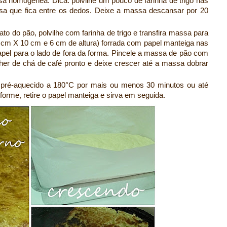
a homogênea. Dica: polvilhe um pouco de farinha de trigo nas
a que fica entre os dedos. Deixe a massa descansar por 20
 do pão, polvilhe com farinha de trigo e transfira massa para
 cm X 10 cm e 6 cm de altura) forrada com papel manteiga nas
apel para o lado de fora da forma. Pincele a massa de pão com
er de chá de café pronto e deixe crescer até a massa dobrar
pré-aquecido a 180°C por mais ou menos 30 minutos ou até
nforme, retire o papel manteiga e sirva em seguida.