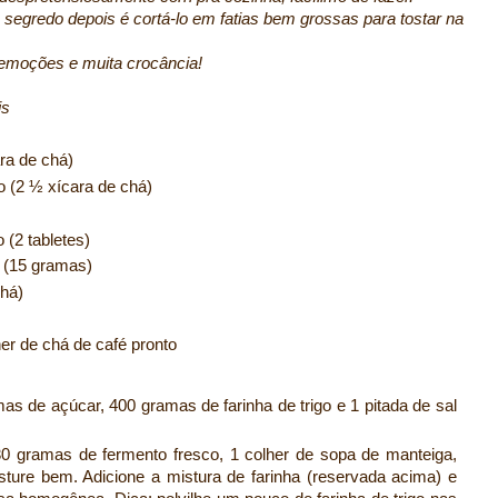
o segredo depois é cortá-lo em fatias bem grossas para tostar na
moções e muita crocância!
s
ra de chá)
o (2 ½ xícara de chá)
 (2 tabletes)
a (15 gramas)
chá)
er de chá de café pronto
s de açúcar, 400 gramas de farinha de trigo e 1 pitada de sal
0 gramas de fermento fresco, 1 colher de sopa de manteiga,
sture bem. Adicione a mistura de farinha (reservada acima) e