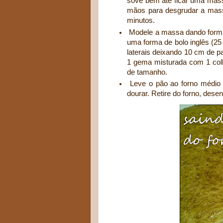
sove bem até ficar uma mass
mãos para desgrudar a mass
minutos.
Modele a massa dando formato
uma forma de bolo inglês (25
laterais deixando 10 cm de p
1 gema misturada com 1 colh
de tamanho.
Leve o pão ao forno médio 
dourar. Retire do forno, dese