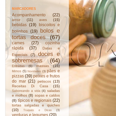
MARCADORES
Acompanhamento
(22)
arroz
(11)
aves
(15)
bebidas
(19)
biscoitos e
bolos e
bolinhos
(19)
tortas doces
(67)
carnes
(27)
cozinha
rápida
(37)
Datas e
doces e
Especiais
(7)
sobremesas
(64)
massas
(15)
Entradas
(6)
pães e
Mimos
(5)
Novidades
(3)
pizzas
(39)
peixes e frutos
do mar
(21)
petiscos
(13)
Receitas Di Casa
(15)
saladas
Saboreando a vida
(4)
e molhos
(8)
sopas e caldos
típicos e regionais
(22)
(8)
tortas salgadas e quiches
(10)
Truques e Dicas
(3)
verduras e legumes
(20)