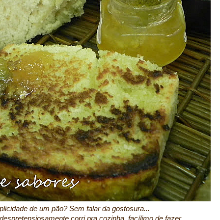
plicidade de um pão? Sem falar da gostosura...
espretensiosamente corri pra cozinha, facílimo de fazer.