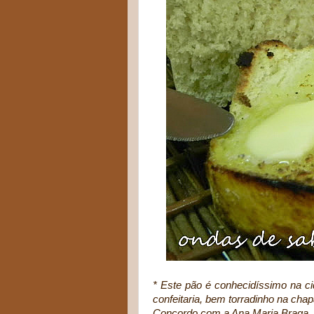
* Este pão é conhecidíssimo na c
confeitaria, bem torradinho na chap
Concordo com a Ana Maria Braga, é