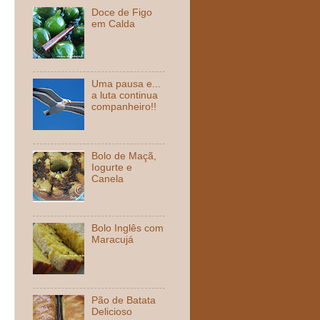
Doce de Figo
em Calda
Uma pausa e...
a luta continua
companheiro!!
Bolo de Maçã,
Iogurte e
Canela
Bolo Inglês com
Maracujá
Pão de Batata
Delicioso