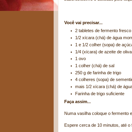
Pão de Erv
Você vai precisar...
2 tabletes de fermento fresco
1/2 xícara (chá) de água mor
1 e 1/2 colher (sopa) de açúc
1/4 (xícara) de azeite de oliva
1 ovo
1 colher (chá) de sal
250 g de farinha de trigo
4 colheres (sopa) de sement
mais 1/2 xícara (chá) de água
Farinha de trigo suficiente
Faça assim...
Numa vasilha coloque o fermento e
Espere cerca de 10 minutos, até o 