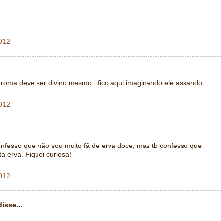
2012
oma deve ser divino mesmo ..fico aqui imaginando ele assando
2012
onfesso que não sou muito fã de erva doce, mas tb confesso que
 erva. Fiquei curiosa!
2012
isse...