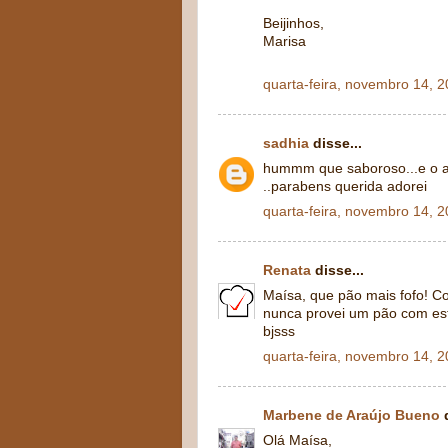
Beijinhos,
Marisa
quarta-feira, novembro 14, 
sadhia
disse...
hummm que saboroso...e o ar
..parabens querida adorei
quarta-feira, novembro 14, 
Renata
disse...
Maísa, que pão mais fofo! C
nunca provei um pão com esta
bjsss
quarta-feira, novembro 14, 
Marbene de Araújo Bueno
d
Olá Maísa,