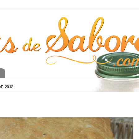
o
E 2012