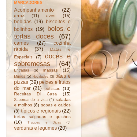
MARCADORES
Acompanhamento
(22)
arroz
(11)
aves
(15)
bebidas
(19)
biscoitos e
bolos e
bolinhos
(19)
tortas doces
(67)
carnes
(27)
cozinha
rápida
(37)
Datas e
doces e
Especiais
(7)
sobremesas
(64)
massas
(15)
Entradas
(6)
pães e
Mimos
(5)
Novidades
(3)
pizzas
(39)
peixes e frutos
do mar
(21)
petiscos
(13)
Receitas Di Casa
(15)
saladas
Saboreando a vida
(4)
e molhos
(8)
sopas e caldos
típicos e regionais
(22)
(8)
tortas salgadas e quiches
(10)
Truques e Dicas
(3)
verduras e legumes
(20)