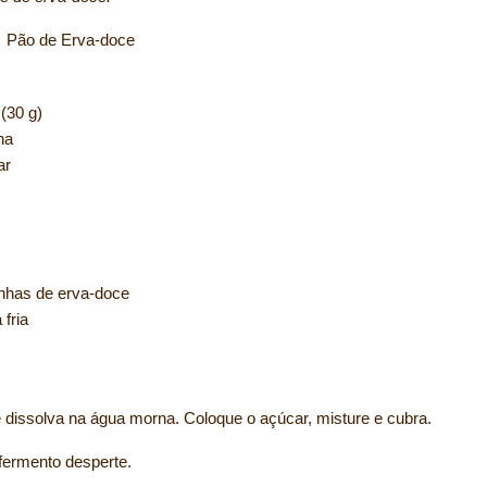
a-doce
 (30 g)
na
ar
inhas de erva-doce
 fria
 dissolva na água morna. Coloque o açúcar, misture e cubra.
fermento desperte.