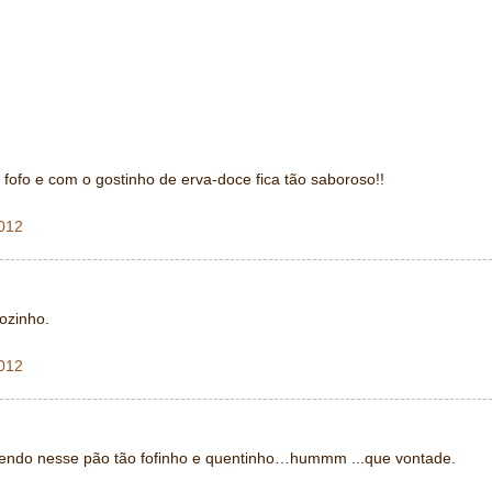
fofo e com o gostinho de erva-doce fica tão saboroso!!
2012
ozinho.
2012
tendo nesse pão tão fofinho e quentinho…hummm ...que vontade.