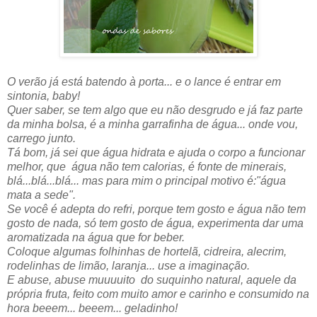
O verão já está batendo à porta...
e o lance é entrar em
sintonia, baby!
Quer saber, se tem algo que eu não desgrudo e já faz parte
da minha bolsa, é a minha garrafinha de água... onde vou,
carrego junto.
Tá bom, já sei que água hidrata e ajuda o corpo a funcionar
melhor, que água não tem calorias, é fonte de minerais,
blá...blá...blá... mas para mim o principal motivo é:"água
mata a sede".
Se você é adepta do refri, porque tem gosto e água não tem
gosto de nada, só tem gosto de água, experimenta dar uma
aromatizada na água que for beber.
Coloque algumas folhinhas de hortelã, cidreira, alecrim,
rodelinhas de limão, laranja... use a imaginação.
E abuse, abuse muuuuito do suquinho natural, aquele da
própria fruta, feito com muito amor e carinho e consumido na
hora beeem... beeem... geladinho!