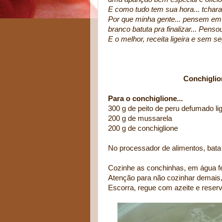
E como tudo tem sua hora... tcharan
Por que minha gente... pensem e
branco batuta pra finalizar... Pen
E o melhor, receita ligeira e sem s
Conchiglione de Peru
Para o conchiglione...
300 g de peito de peru defumado lig
200 g de mussarela
200 g de conchiglione
No processador de alimentos, bata 
Cozinhe as conchinhas, em água fer
Atenção para não cozinhar demais, e
Escorra, regue com azeite e reserv