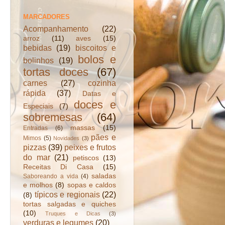
MARCADORES
Acompanhamento
(22)
arroz
(11)
aves
(15)
bebidas
(19)
biscoitos e
bolos e
bolinhos
(19)
tortas doces
(67)
carnes
(27)
cozinha
rápida
(37)
Datas e
doces e
Especiais
(7)
sobremesas
(64)
massas
(15)
Entradas
(6)
pães e
Mimos
(5)
Novidades
(3)
pizzas
(39)
peixes e frutos
do mar
(21)
petiscos
(13)
Receitas Di Casa
(15)
saladas
Saboreando a vida
(4)
e molhos
(8)
sopas e caldos
típicos e regionais
(22)
(8)
tortas salgadas e quiches
(10)
Truques e Dicas
(3)
verduras e legumes
(20)