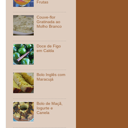
Frutas
Couve-flor
Gratinada ao
Molho Branco
Doce de Figo
em Calda
Bolo Inglês com
Maracujá
Bolo de Maçã,
Iogurte e
Canela