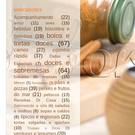
MARCADORES
Acompanhamento
(22)
arroz
(11)
aves
(15)
bebidas
(19)
biscoitos e
bolos e
bolinhos
(19)
tortas doces
(67)
carnes
(27)
cozinha
rápida
(37)
Datas e
doces e
Especiais
(7)
sobremesas
(64)
massas
(15)
Entradas
(6)
pães e
Mimos
(5)
Novidades
(3)
pizzas
(39)
peixes e frutos
do mar
(21)
petiscos
(13)
Receitas Di Casa
(15)
saladas
Saboreando a vida
(4)
e molhos
(8)
sopas e caldos
típicos e regionais
(22)
(8)
tortas salgadas e quiches
(10)
Truques e Dicas
(3)
verduras e legumes
(20)