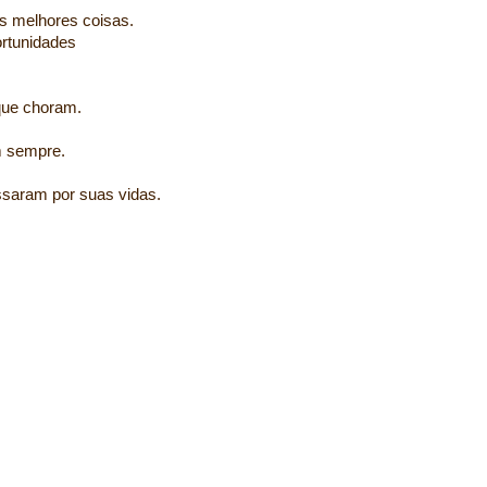
s melhores coisas.
ortunidades
 que choram.
m sempre.
ssaram por suas vidas.