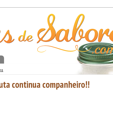
o
11
luta continua companheiro!!