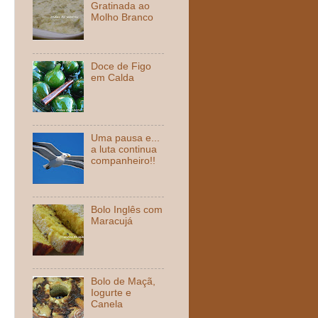
Gratinada ao
Molho Branco
Doce de Figo
em Calda
Uma pausa e...
a luta continua
companheiro!!
Bolo Inglês com
Maracujá
Bolo de Maçã,
Iogurte e
Canela