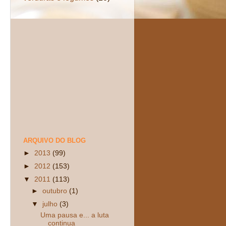
ARQUIVO DO BLOG
►
2013
(99)
►
2012
(153)
▼
2011
(113)
►
outubro
(1)
▼
julho
(3)
Uma pausa e... a luta
continua