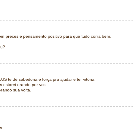
em preces e pensamento positivo para que tudo corra bem.
iu?
S te dê sabedoria e força pra ajudar e ter vitória!
 estarei orando por vcs!
rando sua volta.
s.