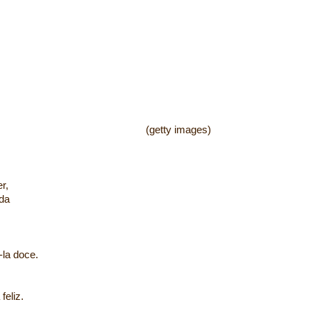
 images)
r,
da
-la doce.
feliz.